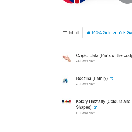
Inhalt
100% Geld-zurück-Ga
Części ciała (Parts of the bod
44 Datenblatt
Rodzina (Family)
48 Datenblatt
Kolory i kształty (Colours and
Shapes)
23 Datenblatt