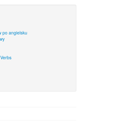
 po angielsku
owy
 Verbs