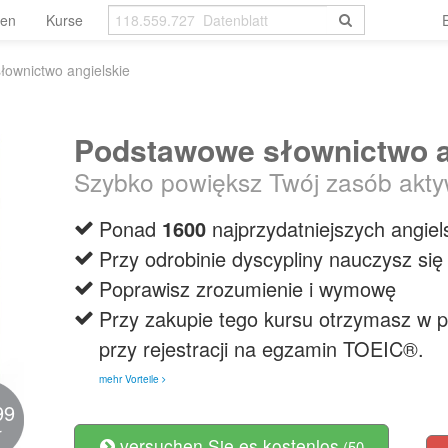
len
Kurse
ownictwo angielskie
Podstawowe słownictwo a
Szybko powiększ Twój zasób akty
Ponad
1600
najprzydatniejszych angiel
Przy odrobinie dyscypliny nauczysz się
Poprawisz zrozumienie i wymowę
Przy zakupie tego kursu otrzymasz w 
przy rejestracji na egzamin TOEIC®.
mehr Vorteile
99
r
versuchen Sie es kostenlos
(50