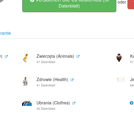
oder
Datenblatt)
rantie
y)
Zwierzęta (Animals)
Ku
47 Datenblatt
57
Zdrowie (Health)
Je
41 Datenblatt
68
Ubrania (Clothes)
45 Datenblatt