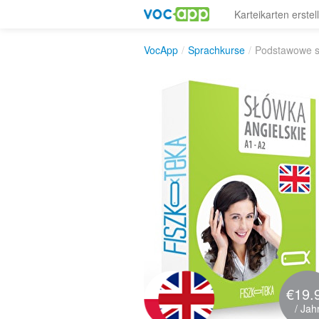
Karteikarten erstel
VocApp
/
Sprachkurse
/
Podstawowe sł
€19.
/ Jah