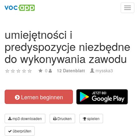
Toggl
navig
umiejętności i
predyspozycje niezbędne
do wykonywania zawodu
0
12 Datenblatt
mysska3
Lernen beginnen
mp3 downloaden
Drucken
spielen
überprüfen