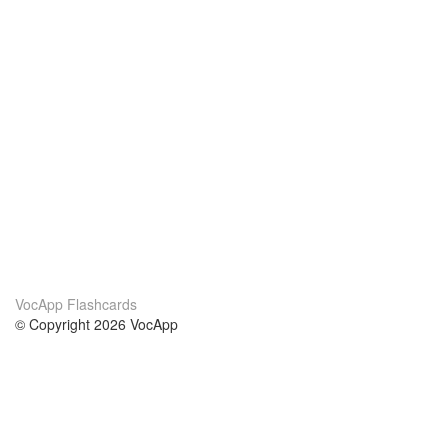
VocApp Flashcards
© Copyright 2026 VocApp
02-798 Mielczarskiego 8/58
Warsaw, Poland (EU)