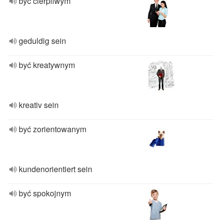
być cierpliwym
geduldig sein
być kreatywnym
kreativ sein
być zorientowanym
kundenorientiert sein
być spokojnym