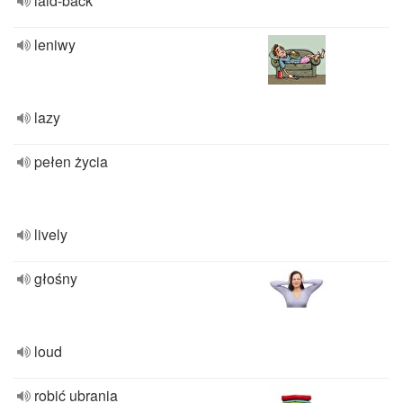
laid-back
leniwy
lazy
pełen życia
lively
głośny
loud
robić ubrania