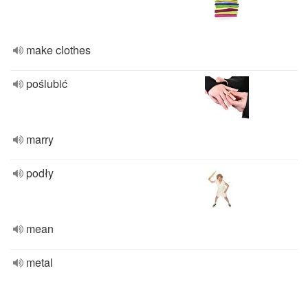
make clothes
poślubić
marry
podły
mean
metal