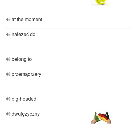
at the moment
należeć do
belong to
przemądrzały
big-headed
dwujęzyczny