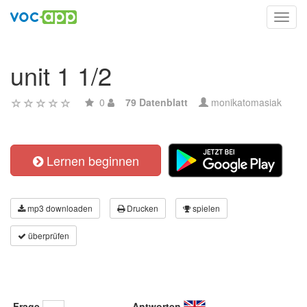
Toggl
navig
unit 1 1/2
0
79 Datenblatt
monikatomasiak
Lernen beginnen
mp3 downloaden
Drucken
spielen
überprüfen
Frage
Antworten