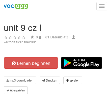
Toggl
navig
unit 9 cz I
0
61 Datenblatt
wiktoriazielinska2001
Lernen beginnen
mp3 downloaden
Drucken
spielen
überprüfen