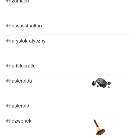
zamach
assassination
arystokratyczny
aristocratic
asteroida
asteroid
dzwonek