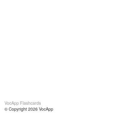
VocApp Flashcards
© Copyright 2026 VocApp
02-798 Mielczarskiego 8/58
Warsaw, Poland (EU)