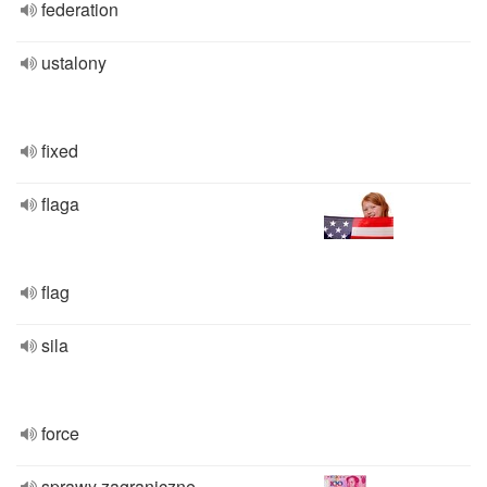
federation
ustalony
fixed
flaga
flag
sila
force
sprawy zagraniczne