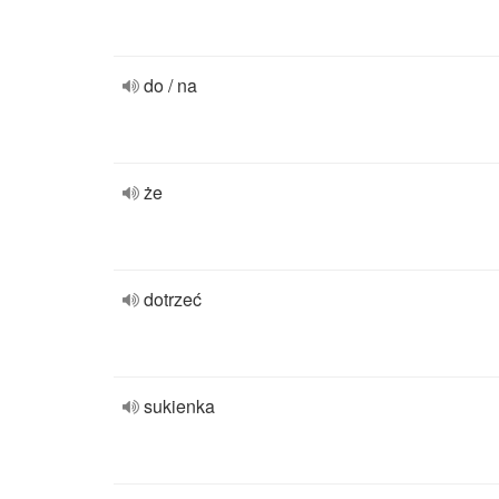
do / na
że
dotrzeć
sukienka