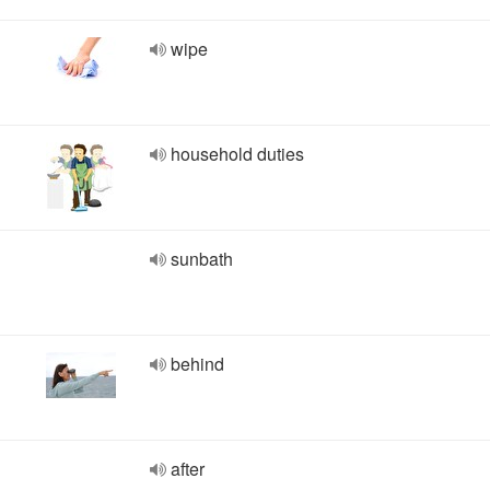
wipe
household duties
sunbath
behind
after