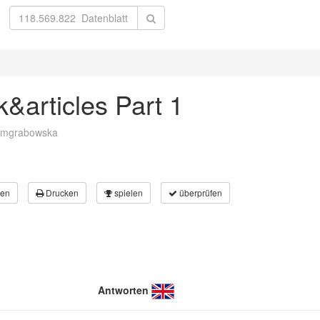
&articles Part 1
amgrabowska
en
Drucken
spielen
überprüfen
Antworten