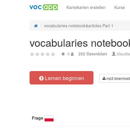
Karteikarten erstellen
Kurse
vocabularies notebook&articles Part 1
vocabularies notebook
0
252 Datenblatt
klaudi
Lernen beginnen
mp3 download
Frage