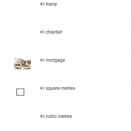
tramp
chairfair
mortgage
square metres
cubic metres