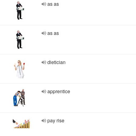
as as
as as
dietician
apprentice
pay rise