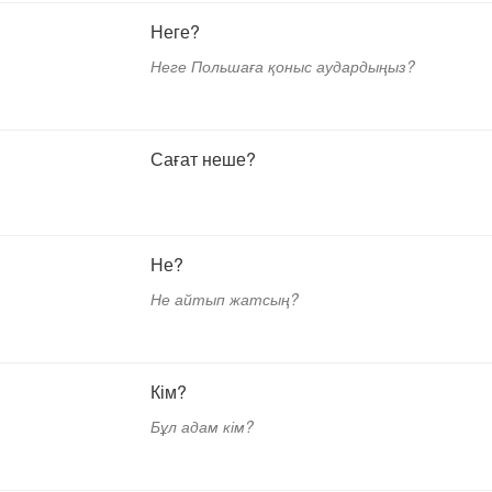
Неге?
Неге Польшаға қоныс аудардыңыз?
Сағат неше?
Не?
Не айтып жатсың?
Кім?
Бұл адам кім?