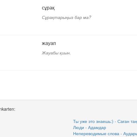
сұрақ
Сұрақтарыңыз бар ма?
жауап
Жауабы қиын.
nkarten:
Ты уже это знаешь:) - Саған та
Люди - Адамдар
Непереводимые слова - Аудар