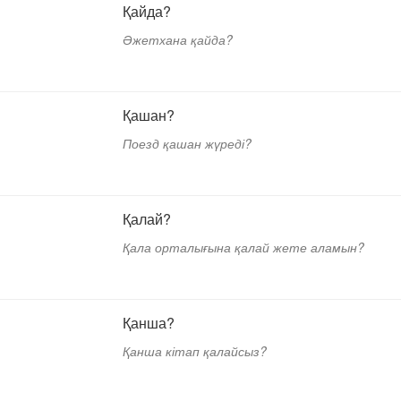
Қайда?
Әжетхана қайда?
Қашан?
Поезд қашан жүреді?
Қалай?
Қала орталығына қалай жете аламын?
Қанша?
Қанша кітап қалайсыз?