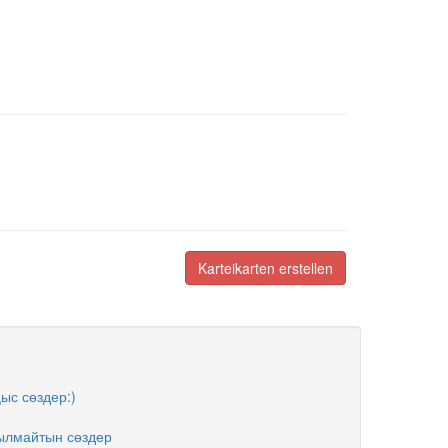
Karteikarten erstellen
ңыс сөздер:)
ылмайтын сөздер