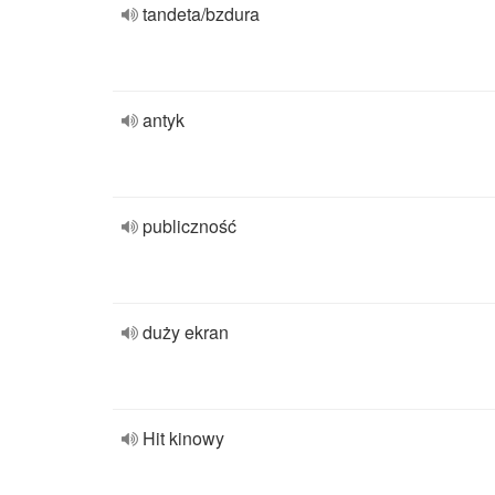
tandeta/bzdura
antyk
publiczność
duży ekran
Hit kinowy