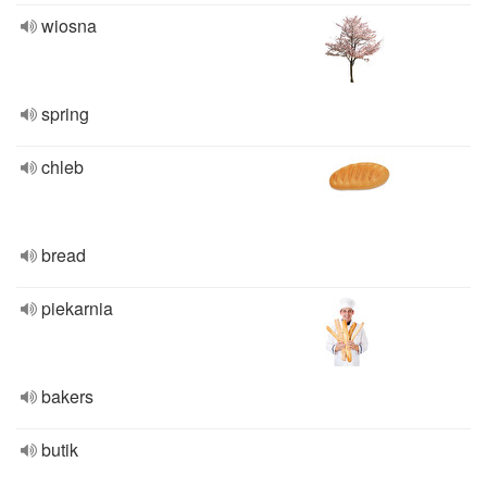
wiosna
spring
chleb
bread
piekarnia
bakers
butik