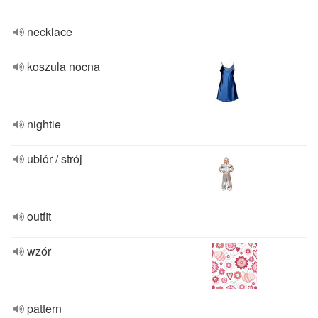
necklace
koszula nocna
nightie
ubiór / strój
outfit
wzór
pattern