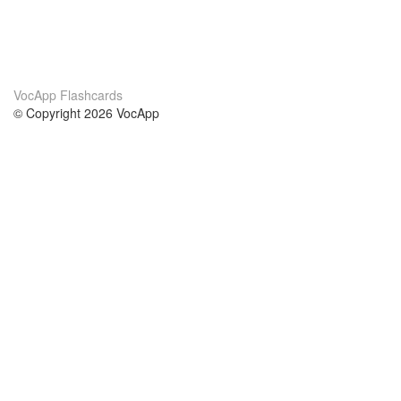
VocApp Flashcards
© Copyright 2026 VocApp
02-798 Mielczarskiego 8/58
Warsaw, Poland (EU)
Wir Über Uns
Bedingungen
unser Team
100% Garantie
Blog
Datenschutzrichtlinie
Vorschriften
In Kontakt Treten