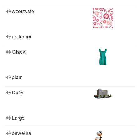
wzorzyste
patterned
Gładki
plain
Duży
Large
bawełna