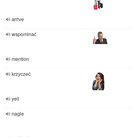
arrive
wspominać
mention
krzyczeć
yell
nagle