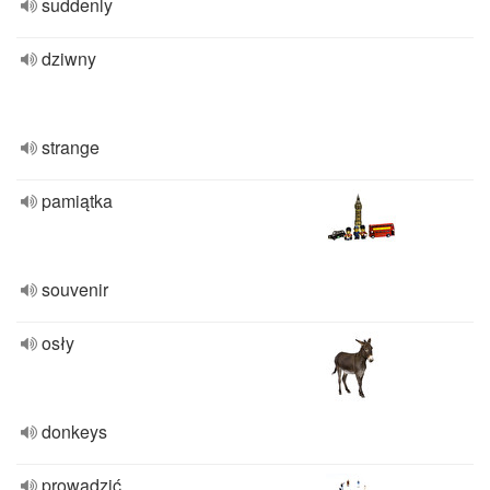
suddenly
dziwny
strange
pamiątka
souvenir
osły
donkeys
prowadzić