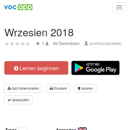
Toggl
navig
Wrzesien 2018
0
80 Datenblatt
janekkaraszewski
Lernen beginnen
mp3 downloaden
Drucken
spielen
überprüfen
Frage
Antworten