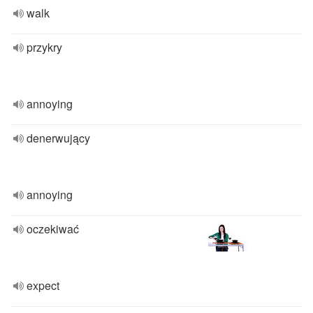
walk
przykry
annoying
denerwujący
annoying
oczekiwać
expect