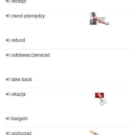
receipt
zwrot pieniędzy
refund
oddawac/zwracać
take back
okazja
bargain
pożyczać