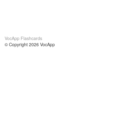
VocApp Flashcards
© Copyright 2026 VocApp
02-798 Mielczarskiego 8/58
Warsaw, Poland (EU)
Wir Über Uns
Bedingungen
unser Team
100% Garantie
Blog
Datenschutzrichtlinie