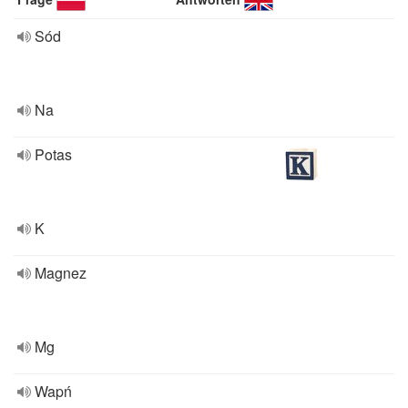
Sód
Na
Potas
K
Magnez
Mg
Wapń