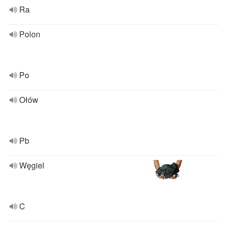
Ra
Polon
Po
Ołów
Pb
Węgiel
C