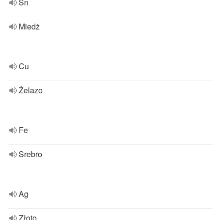
Sn
Miedż
Cu
Żelazo
Fe
Srebro
Ag
Złoto