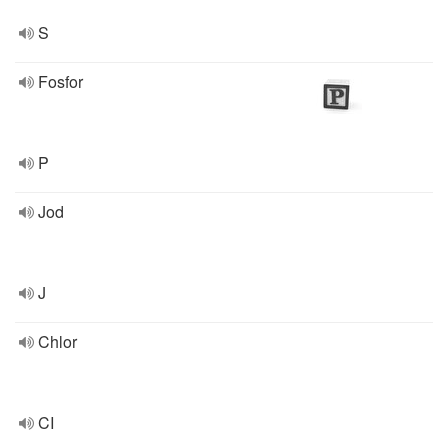
S
Fosfor
P
Jod
J
Chlor
CI