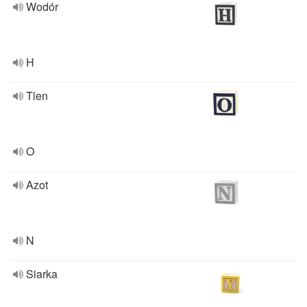
Wodór
H
Tlen
O
Azot
N
Siarka