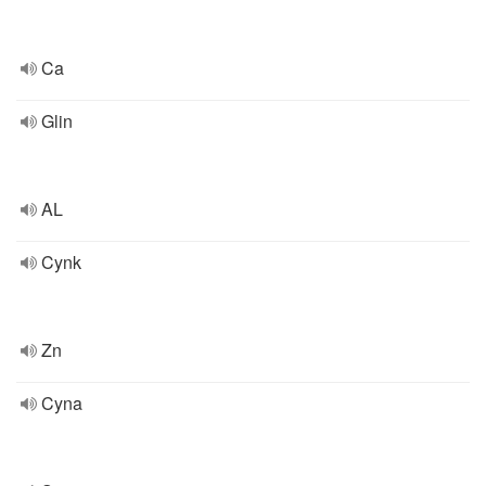
Ca
Glin
AL
Cynk
Zn
Cyna