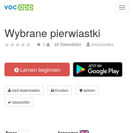
Toggl
navig
Wybrane pierwiastki
0
25 Datenblatt
beatazadka
Lernen beginnen
mp3 downloaden
Drucken
spielen
überprüfen
Frage
Antworten