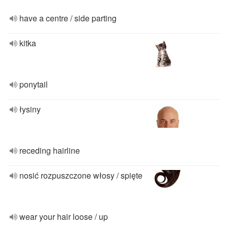
have a centre / side parting
kitka
ponytail
łysiny
receding hairline
nosić rozpuszczone włosy / spięte
wear your hair loose / up