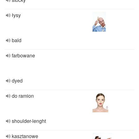
łysy
bald
farbowane
dyed
do ramion
shoulder-lenght
kasztanowe