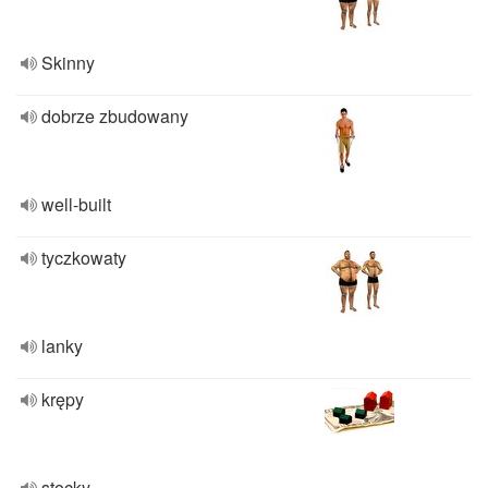
Skinny
dobrze zbudowany
well-built
tyczkowaty
lanky
krępy
stocky