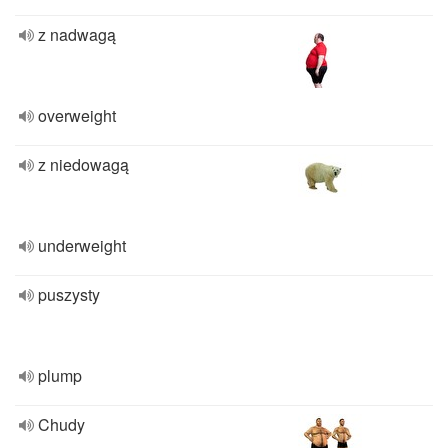
z nadwagą
overweight
z niedowagą
underweight
puszysty
plump
Chudy