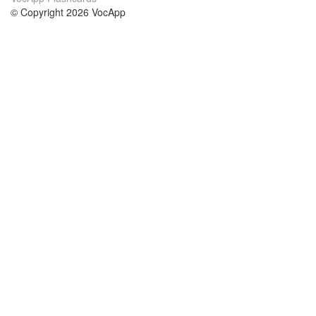
© Copyright 2026 VocApp
02-798 Mielczarskiego 8/58
Warsaw, Poland (EU)
Wir Über Uns
Bedingungen
unser Team
100% Garantie
Blog
Datenschutzrichtlinie
Vorschriften
In Kontakt Treten
BIPR
kontaktieren
Kurse
Hilfe
die Wissenschaft Englisch
Häufig gestellte Fragen
die Wissenschaft Spanisch