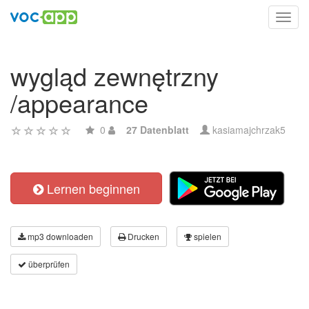
Toggl
navig
wygląd zewnętrzny
/appearance
0
27 Datenblatt
kasiamajchrzak5
Lernen beginnen
mp3 downloaden
Drucken
spielen
überprüfen