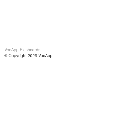
VocApp Flashcards
© Copyright 2026 VocApp
02-798 Mielczarskiego 8/58
Warsaw, Poland (EU)
Wir Über Uns
Bedingungen