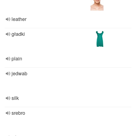
leather
gładki
plain
jedwab
silk
srebro