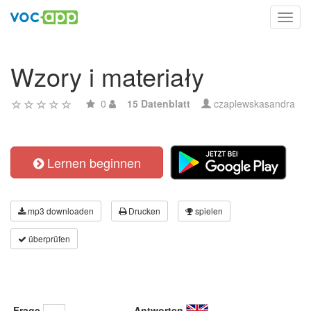
Toggl
navig
Wzory i materiały
0
15 Datenblatt
czaplewskasandra
Lernen beginnen
mp3 downloaden
Drucken
spielen
überprüfen
Frage
Antworten