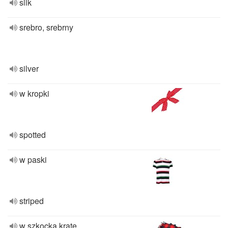
silk
srebro, srebrny
silver
w kropki
spotted
w paski
striped
w szkocką kratę