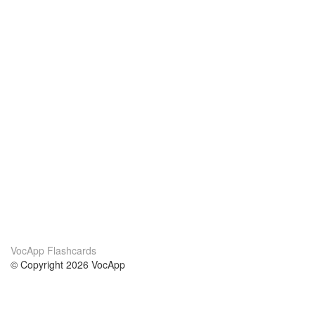
VocApp Flashcards
© Copyright 2026 VocApp
02-798 Mielczarskiego 8/58
Warsaw, Poland (EU)