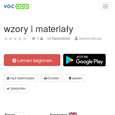
Toggl
navig
wzory i materiały
0
13 Datenblatt
sweetmalinaa
Lernen beginnen
mp3 downloaden
Drucken
spielen
überprüfen
Frage
Antworten