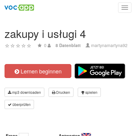
Toggl
navig
zakupy i usługi 4
0
8 Datenblatt
martynamartyna92
Lernen beginnen
mp3 downloaden
Drucken
spielen
überprüfen
Frage
Antworten