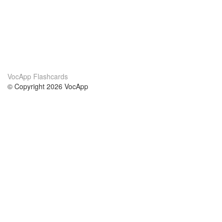
VocApp Flashcards
© Copyright 2026 VocApp
02-798 Mielczarskiego 8/58
Warsaw, Poland (EU)
Wir Über Uns
Bedingungen
unser Team
100% Garantie