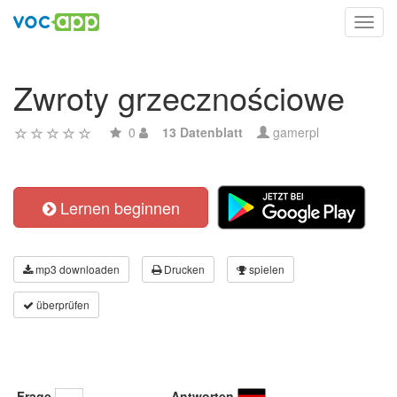
Toggl
navig
Zwroty grzecznościowe
0
13 Datenblatt
gamerpl
Lernen beginnen
mp3 downloaden
Drucken
spielen
überprüfen
Frage
Antworten