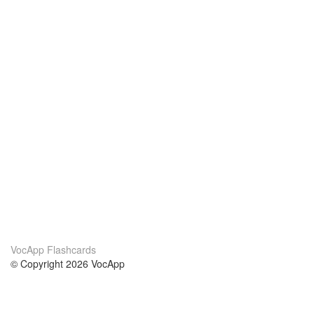
VocApp Flashcards
© Copyright 2026 VocApp
02-798 Mielczarskiego 8/58
Warsaw, Poland (EU)