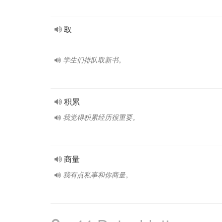
取
学生们排队取新书。
积累
我觉得积累经历很重要。
商量
我有点私事和你商量。