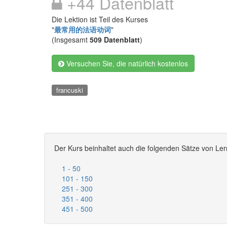
+44 Datenblatt
Die Lektion ist Teil des Kurses
"
最常用的法语动词
"
(Insgesamt
509 Datenblatt
)
Versuchen Sie, die natürlich kostenlos
francuski
Der Kurs beinhaltet auch die folgenden Sätze von Ler
1 - 50
101 - 150
251 - 300
351 - 400
451 - 500