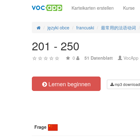
Karteikarten erstellen
Kurse
języki obce
francuski
最常用的法语动词
201 - 250
0
51 Datenblatt
VocApp
Lernen beginnen
mp3 download
Frage