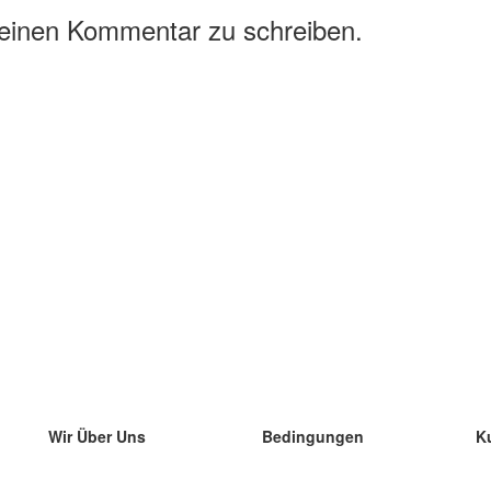
 einen Kommentar zu schreiben.
Wir Über Uns
Bedingungen
K
unser Team
100% Garantie
di
Blog
Datenschutzrichtlinie
di