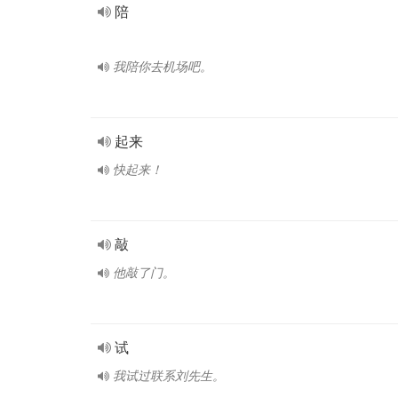
陪
我陪你去机场吧。
起来
快起来！
敲
他敲了门。
试
我试过联系刘先生。