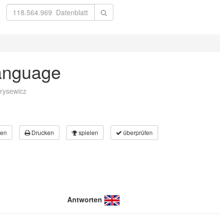
language
orysewicz
en
Drucken
spielen
überprüfen
Antworten