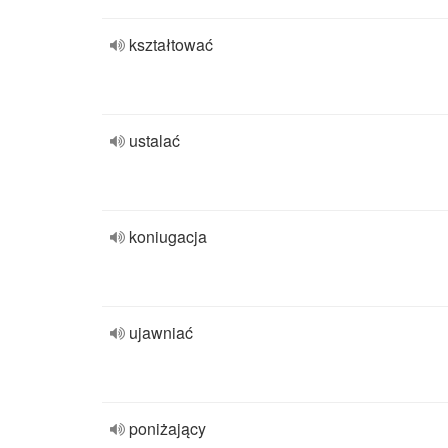
kształtować
ustalać
koniugacja
ujawniać
poniżający