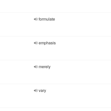
formulate
emphasis
merely
vary