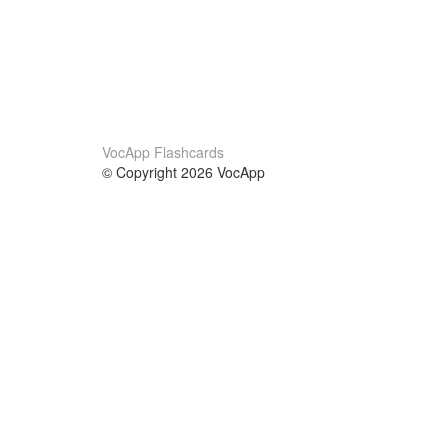
VocApp Flashcards
© Copyright 2026 VocApp
02-798 Mielczarskiego 8/58
Warsaw, Poland (EU)