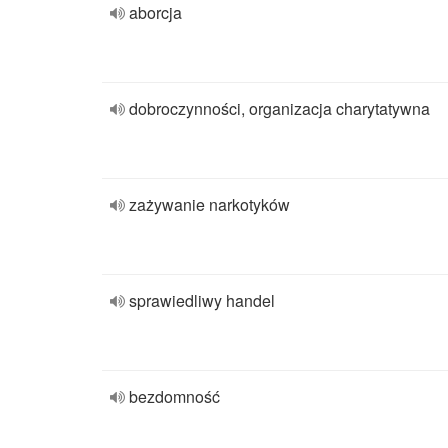
aborcja
dobroczynności, organizacja charytatywna
zażywanie narkotyków
sprawiedliwy handel
bezdomność