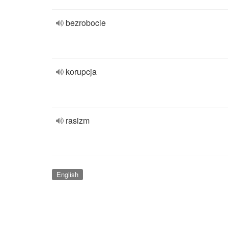
bezrobocie
korupcja
rasizm
English