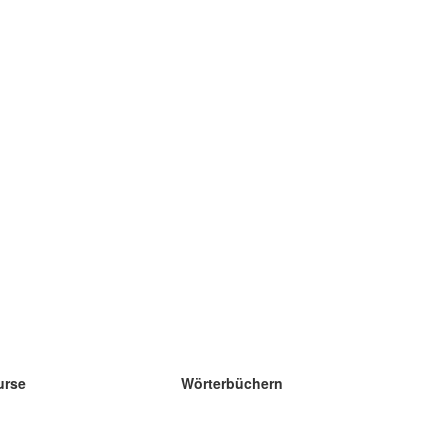
urse
Wörterbüchern
e Wissenschaft Englisch
e Wissenschaft Spanisch