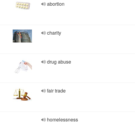
abortion
charity
drug abuse
fair trade
homelessness