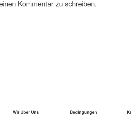
 einen Kommentar zu schreiben.
Wir Über Uns
Bedingungen
K
unser Team
100% Garantie
di
Blog
Datenschutzrichtlinie
di