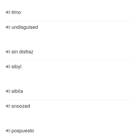
trino
undisguised
sin disfraz
sibyl
sibila
snoozed
pospuesto