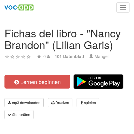
Toggl
navig
Fichas del libro - "Nancy
Brandon" (Lilian Garis)
0
101 Datenblatt
Mangel
Lernen beginnen
mp3 downloaden
Drucken
spielen
überprüfen