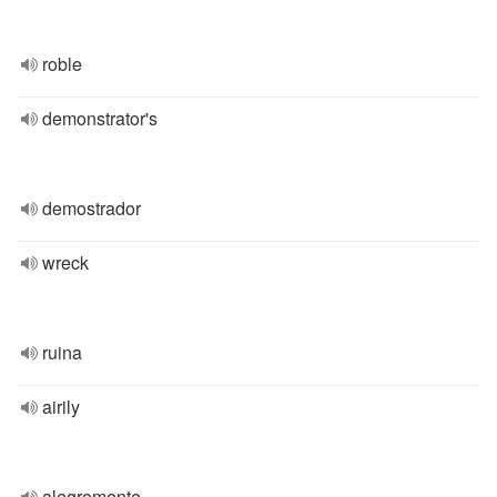
roble
demonstrator's
demostrador
wreck
ruina
airily
alegremente