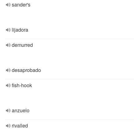
sander's
lijadora
demurred
desaprobado
fish-hook
anzuelo
rivalled