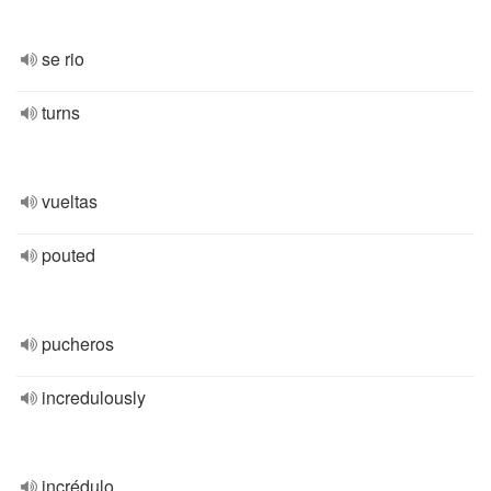
se rio
turns
vueltas
pouted
pucheros
incredulously
incrédulo