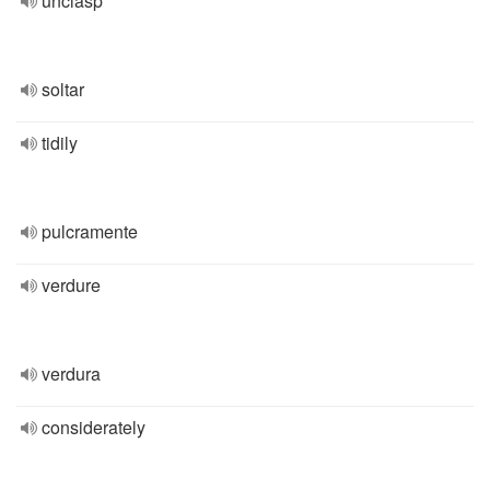
unclasp
soltar
tidily
pulcramente
verdure
verdura
considerately