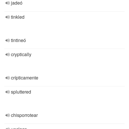
jadeó
tinkled
tintineó
cryptically
crípticamente
spluttered
chisporrotear