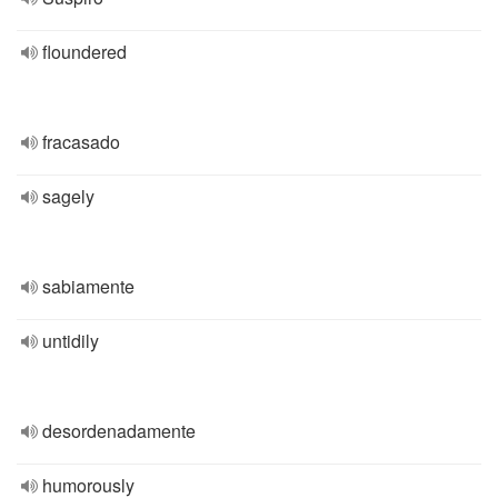
floundered
fracasado
sagely
sabiamente
untidily
desordenadamente
humorously