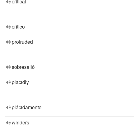
critical
crítico
protruded
sobresalió
placidly
plácidamente
winders