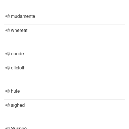
mudamente
whereat
donde
oilcloth
hule
sighed
Suspiró