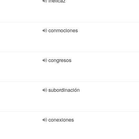
ineficaz
conmociones
congresos
subordinación
conexiones