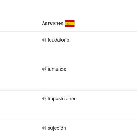
Antworten
feudatorio
tumultos
imposiciones
sujeción