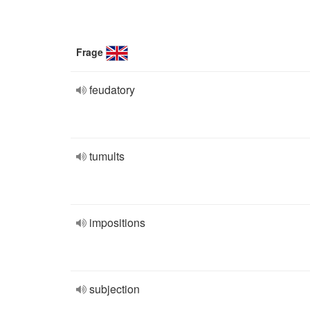
Frage
feudatory
tumults
impositions
subjection