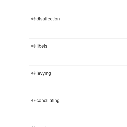
disaffection
libels
levying
conciliating