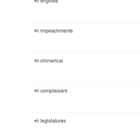
engross
impeachments
chimerical
complaisant
legislatures