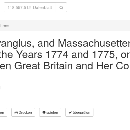
tens...
ovanglus, and Massachusettens
the Years 1774 and 1775, on
een Great Britain and Her C
l
en
Drucken
spielen
überprüfen