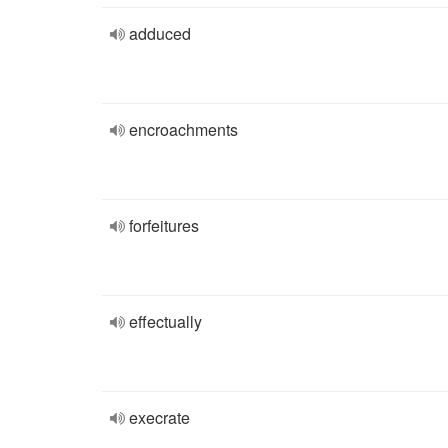
adduced
encroachments
forfeitures
effectually
execrate