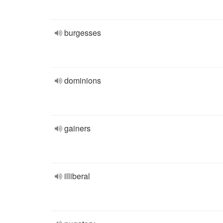
burgesses
dominions
gainers
illiberal