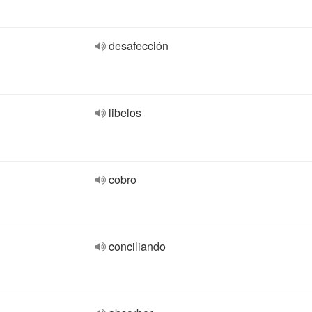
desafección
libelos
cobro
conciliando