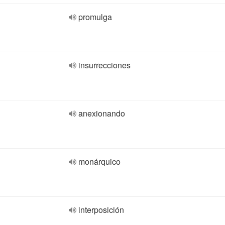
promulga
insurrecciones
anexionando
monárquico
interposición