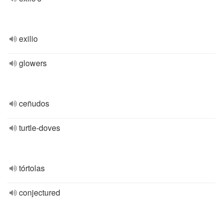
exilio
glowers
ceñudos
turtle-doves
tórtolas
conjectured