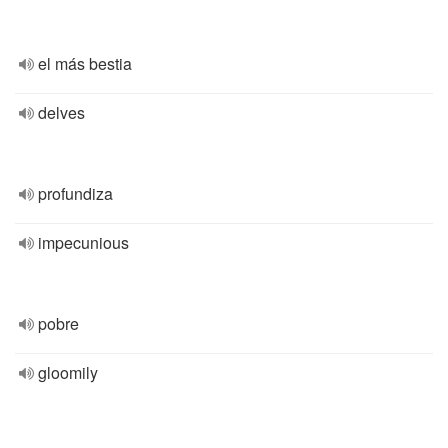
el más bestia
delves
profundiza
impecunious
pobre
gloomily