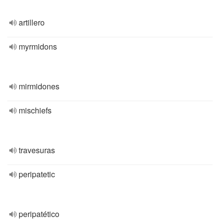
artillero
myrmidons
mirmidones
mischiefs
travesuras
peripatetic
peripatético