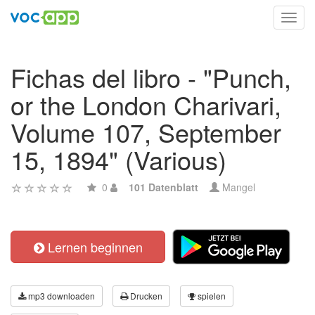
Toggl
navig
Fichas del libro - "Punch,
or the London Charivari,
Volume 107, September
15, 1894" (Various)
0
101 Datenblatt
Mangel
Lernen beginnen
mp3 downloaden
Drucken
spielen