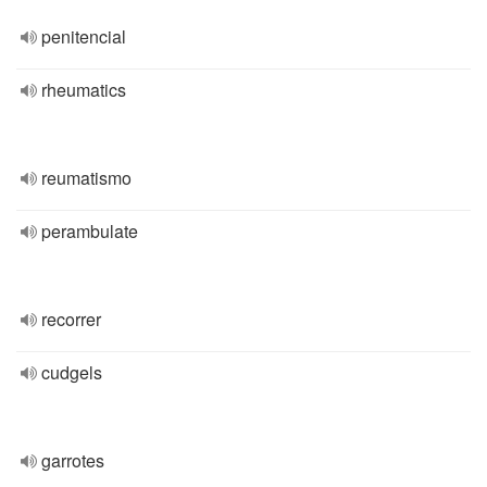
penitencial
rheumatics
reumatismo
perambulate
recorrer
cudgels
garrotes