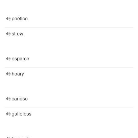
poético
strew
esparcir
hoary
canoso
guileless