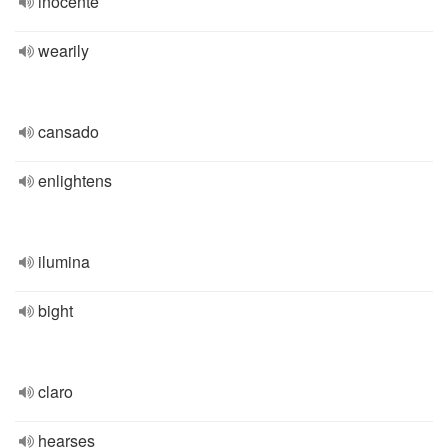
inocente
wearily
cansado
enlightens
ilumina
bight
claro
hearses