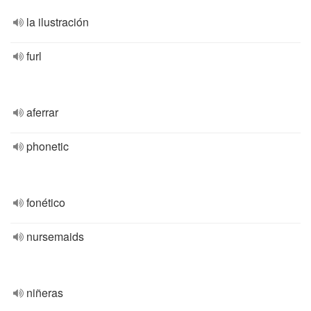
la ilustración
furl
aferrar
phonetic
fonético
nursemaids
niñeras