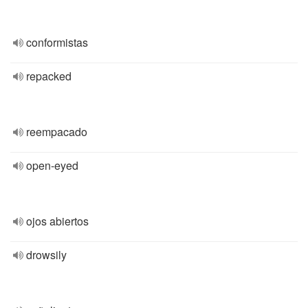
conformistas
repacked
reempacado
open-eyed
ojos abiertos
drowsily