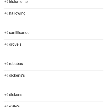
tristemente
hallowing
santificando
grovels
rebabas
dickens's
dickens
exile's