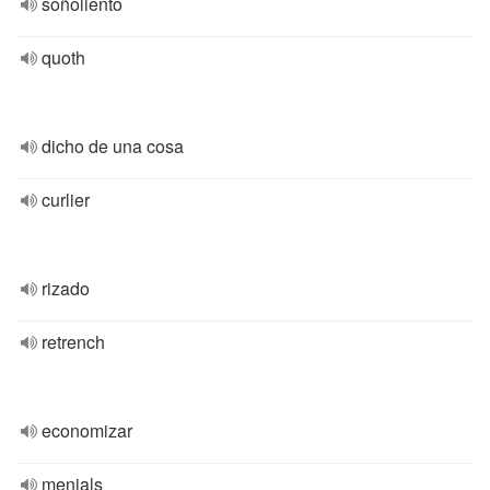
soñoliento
quoth
dicho de una cosa
curlier
rizado
retrench
economizar
menials