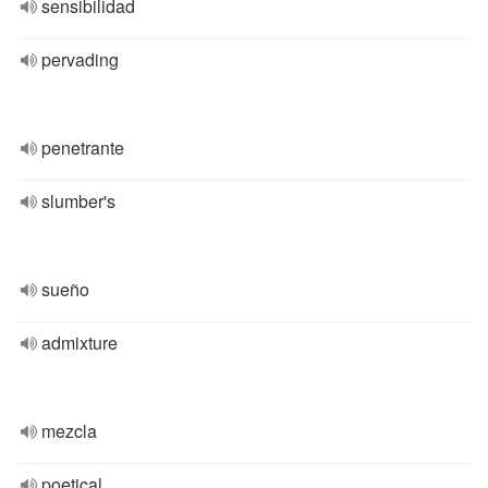
sensibilidad
pervading
penetrante
slumber's
sueño
admixture
mezcla
poetical