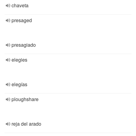
chaveta
presaged
presagiado
elegies
elegías
ploughshare
reja del arado