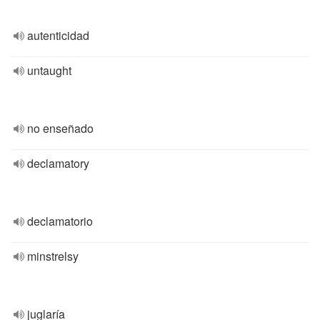
autenticidad
untaught
no enseñado
declamatory
declamatorio
minstrelsy
juglaría