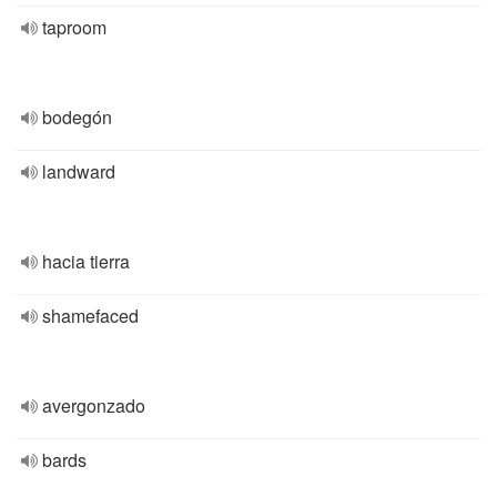
taproom
bodegón
landward
hacia tierra
shamefaced
avergonzado
bards