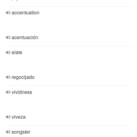
accentuation
acentuación
elate
regocijado
vividness
viveza
songster