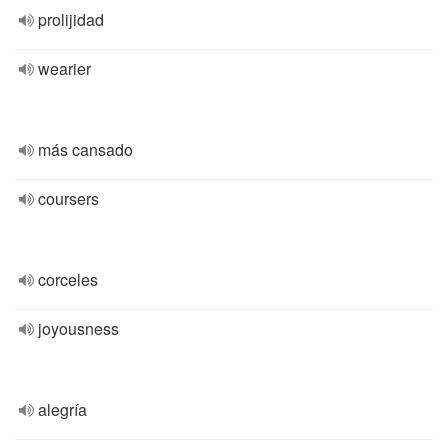
prolijidad
wearier
más cansado
coursers
corceles
joyousness
alegría