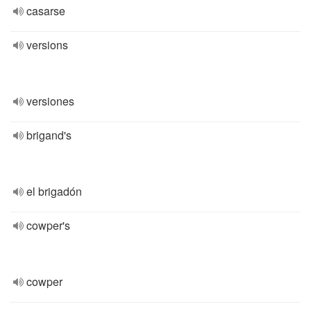
casarse
versions
versiones
brigand's
el brigadón
cowper's
cowper