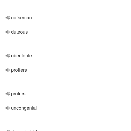
norseman
duteous
obediente
proffers
profers
uncongenial