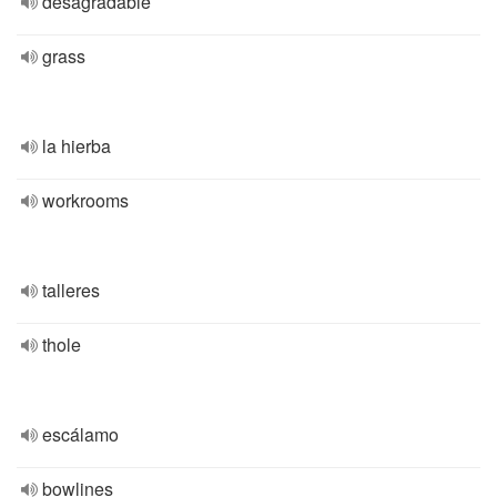
desagradable
grass
la hierba
workrooms
talleres
thole
escálamo
bowlines