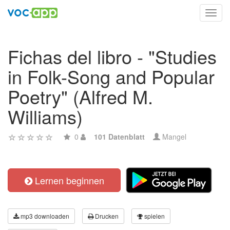
Toggl
navig
Fichas del libro - "Studies
in Folk-Song and Popular
Poetry" (Alfred M.
Williams)
0
101 Datenblatt
Mangel
Lernen beginnen
mp3 downloaden
Drucken
spielen