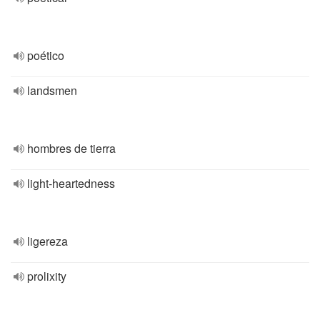
poético
landsmen
hombres de tierra
light-heartedness
ligereza
prolixity