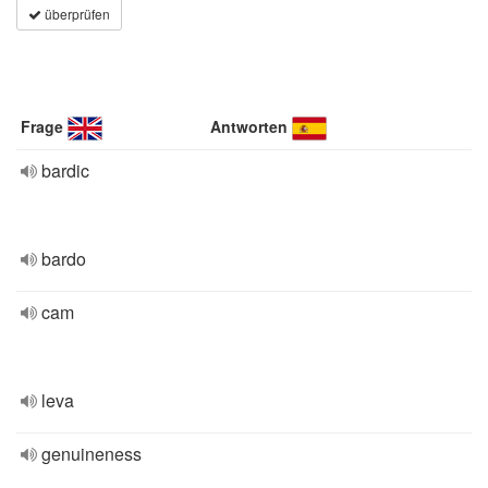
überprüfen
Frage
Antworten
bardic
bardo
cam
leva
genuineness