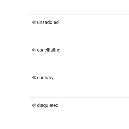
unsaddled
conciliating
contrary
disquieted