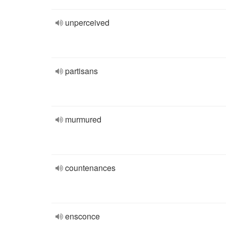
unperceived
partisans
murmured
countenances
ensconce