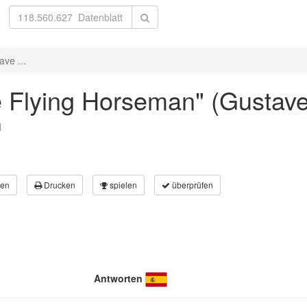
ave ...
he Flying Horseman" (Gustav
l
en
Drucken
spielen
überprüfen
Antworten