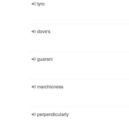
tyro
dove's
guarani
marchioness
perpendicularly