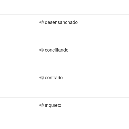
desensanchado
conciliando
contrario
inquieto