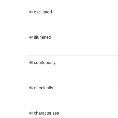
oscillated
illumined
courteously
effectually
characterises