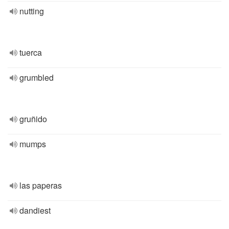
nutting
tuerca
grumbled
gruñido
mumps
las paperas
dandiest