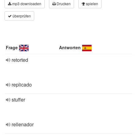
mp3 downloaden
Drucken
spielen
überprüfen
Frage
Antworten
retorted
replicado
stuffer
rellenador