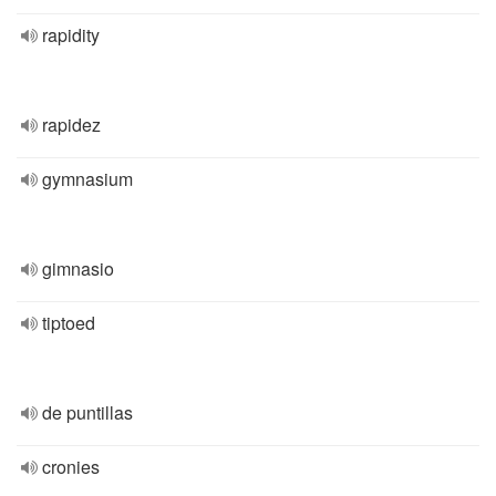
rapidity
rapidez
gymnasium
gimnasio
tiptoed
de puntillas
cronies