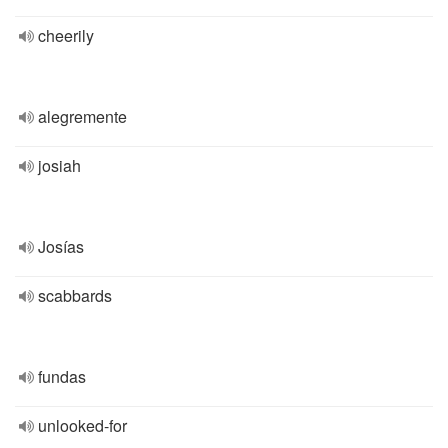
cheerily
alegremente
josiah
Josías
scabbards
fundas
unlooked-for