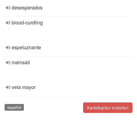
desesperados
blood-curdling
espeluznante
mainsail
vela mayor
español
Karteikarten erstellen