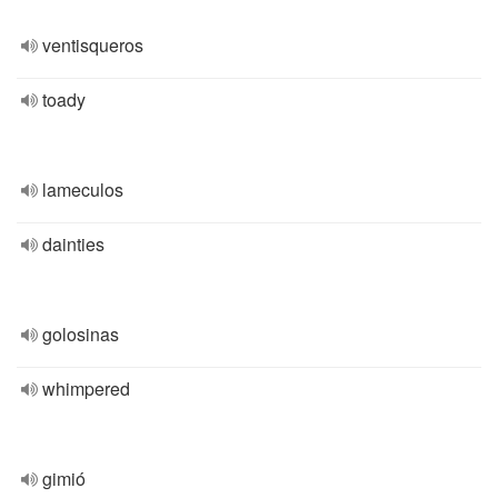
ventisqueros
toady
lameculos
dainties
golosinas
whimpered
gimió