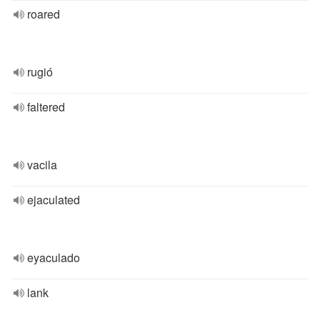
roared
rugió
faltered
vacila
ejaculated
eyaculado
lank