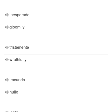
inesperado
gloomily
tristemente
wrathfully
iracundo
hullo