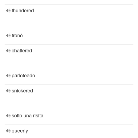
thundered
tronó
chattered
parloteado
snickered
soltó una risita
queerly