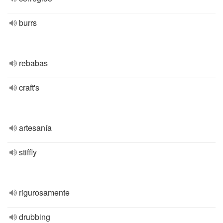
burrs
rebabas
craft's
artesanía
stiffly
rigurosamente
drubbing