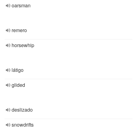
oarsman
remero
horsewhip
látigo
glided
deslizado
snowdrifts