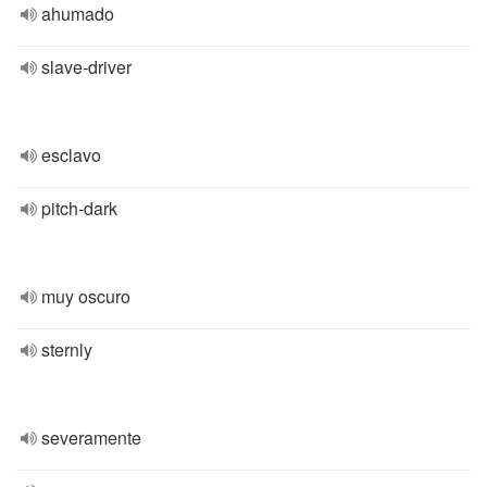
ahumado
slave-driver
esclavo
pitch-dark
muy oscuro
sternly
severamente