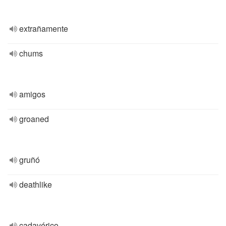
extrañamente
chums
amigos
groaned
gruñó
deathlike
cadavérico