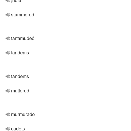
¡hola
stammered
tartamudeó
tandems
tándems
muttered
murmurado
cadets