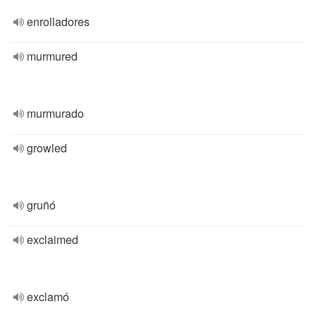
enrolladores
murmured
murmurado
growled
gruñó
exclaimed
exclamó