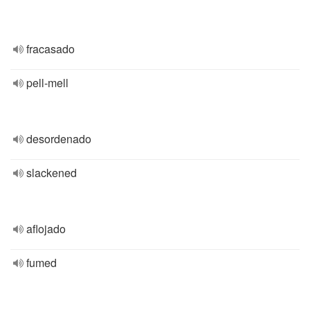
fracasado
pell-mell
desordenado
slackened
aflojado
fumed