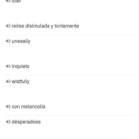
titter
reírse disimulada y tontamente
uneasily
inquieto
wistfully
con melancolía
desperadoes