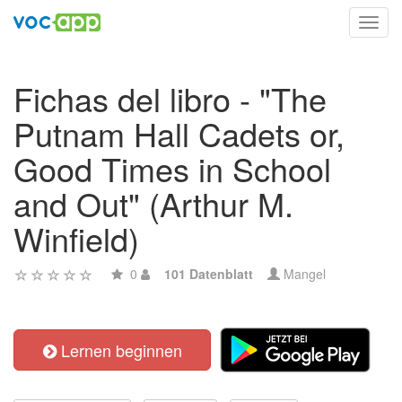
Toggl
navig
Fichas del libro - "The
Putnam Hall Cadets or,
Good Times in School
and Out" (Arthur M.
Winfield)
0
101 Datenblatt
Mangel
Lernen beginnen