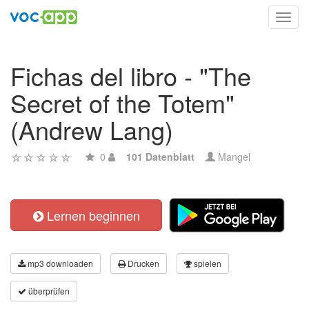
Toggl
navig
Fichas del libro - "The
Secret of the Totem"
(Andrew Lang)
0
101 Datenblatt
Mangel
Lernen beginnen
mp3 downloaden
Drucken
spielen
überprüfen