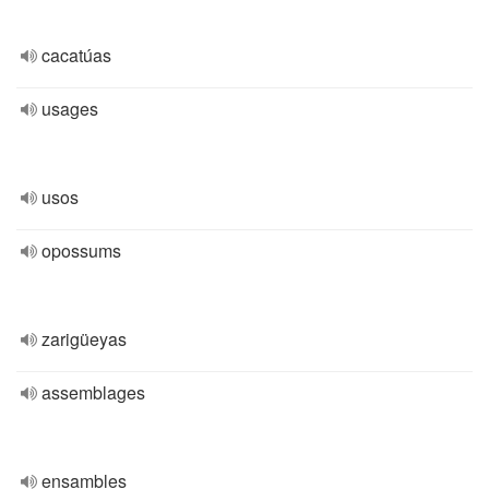
cacatúas
usages
usos
opossums
zarigüeyas
assemblages
ensambles