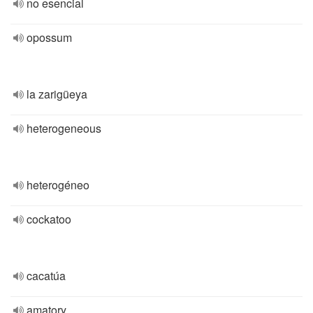
no esencial
opossum
la zarigüeya
heterogeneous
heterogéneo
cockatoo
cacatúa
amatory