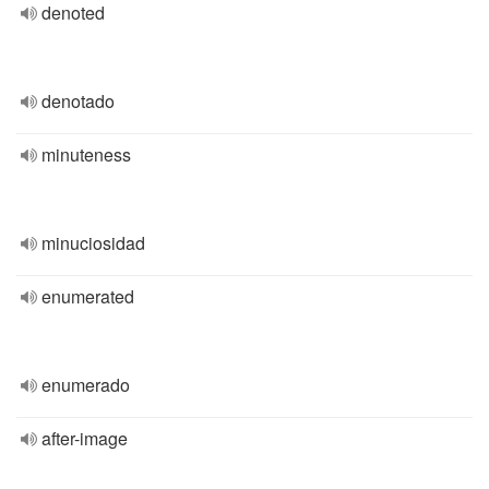
denoted
denotado
minuteness
minuciosidad
enumerated
enumerado
after-image