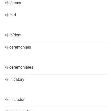
tótems
ibid
ibídem
ceremonials
ceremoniales
initiatory
iniciador