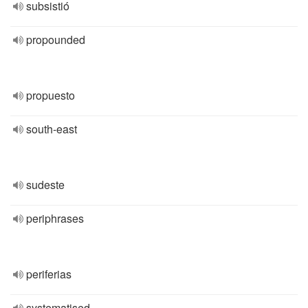
subsistió
propounded
propuesto
south-east
sudeste
periphrases
periferias
systematised