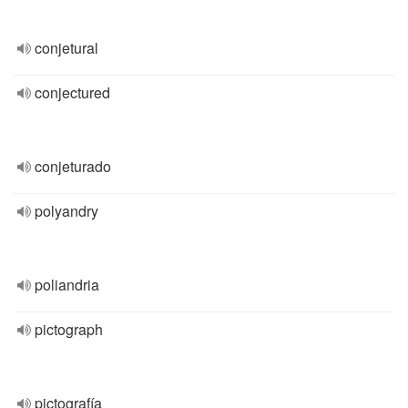
conjetural
conjectured
conjeturado
polyandry
poliandria
pictograph
pictografía