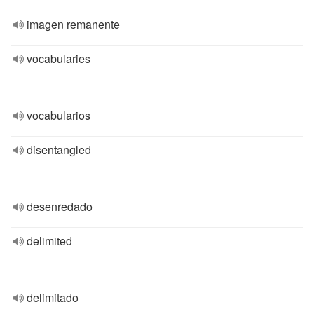
imagen remanente
vocabularies
vocabularios
disentangled
desenredado
delimited
delimitado