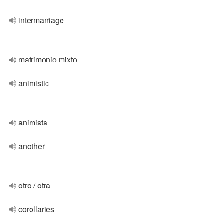
intermarriage
matrimonio mixto
animistic
animista
another
otro / otra
corollaries