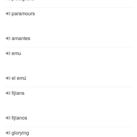
paramours
amantes
emu
el emú
fijians
fijianos
glorying