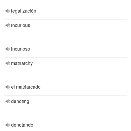
legalización
incurious
incurioso
matriarchy
el matriarcado
denoting
denotando