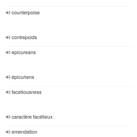
counterpoise
contrepoids
epicureans
épicuriens
facetiousness
caractère facétieux
emendation