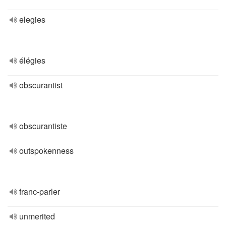
elegies
élégies
obscurantist
obscurantiste
outspokenness
franc-parler
unmerited