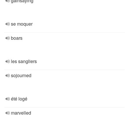
gainsaying
se moquer
boars
les sangliers
sojourned
été logé
marvelled