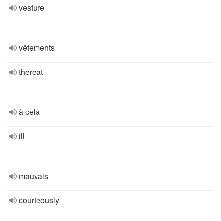
vesture
vêtements
thereat
à cela
ill
mauvais
courteously