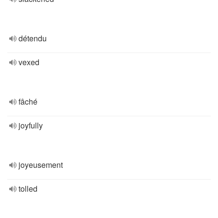
détendu
vexed
fâché
joyfully
joyeusement
tolled