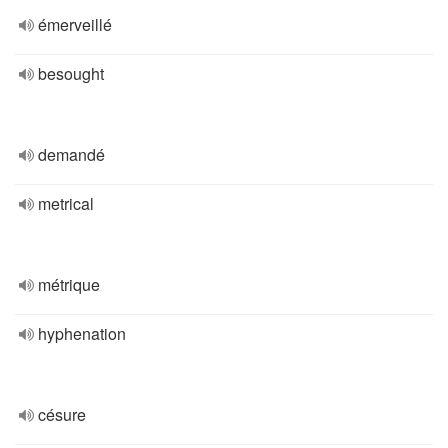
émerveillé
besought
demandé
metrical
métrique
hyphenation
césure