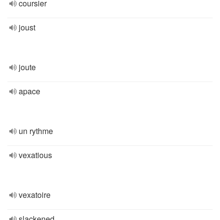
coursier
joust
joute
apace
un rythme
vexatious
vexatoire
slackened