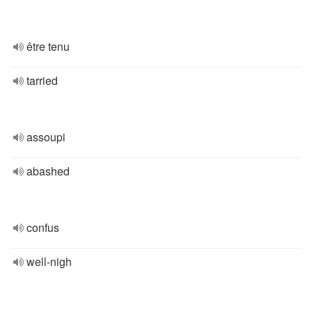
être tenu
tarried
assoupi
abashed
confus
well-nigh