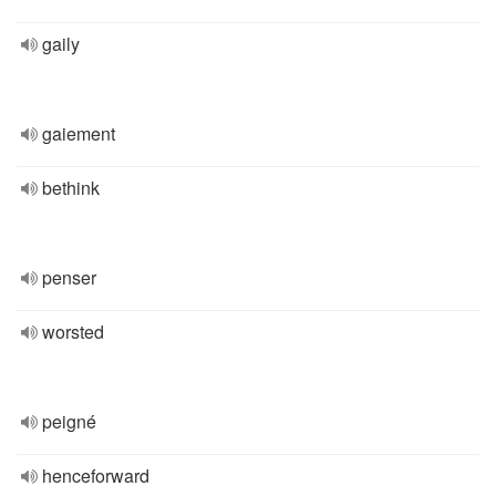
gaily
gaiement
bethink
penser
worsted
peigné
henceforward