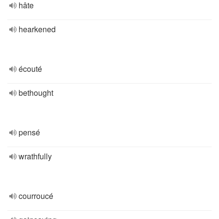
hâte
hearkened
écouté
bethought
pensé
wrathfully
courroucé