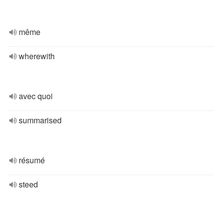
même
wherewith
avec quoi
summarised
résumé
steed