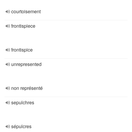
courtoisement
frontispiece
frontispice
unrepresented
non représenté
sepulchres
sépulcres