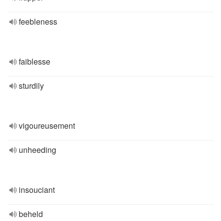
feebleness
faiblesse
sturdily
vigoureusement
unheeding
insouciant
beheld