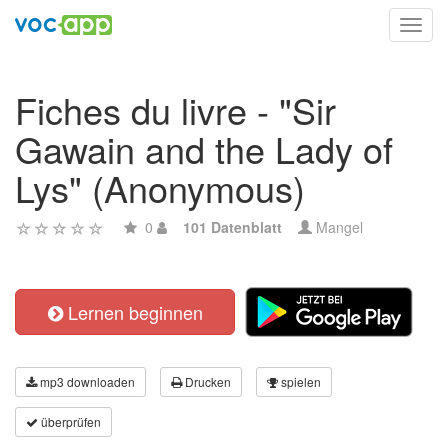
Toggl
navig
Fiches du livre - "Sir
Gawain and the Lady of
Lys" (Anonymous)
0
101 Datenblatt
Mangel
Lernen beginnen
mp3 downloaden
Drucken
spielen
überprüfen