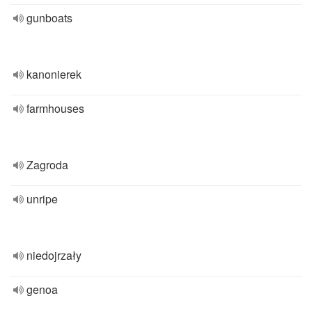
gunboats
kanonierek
farmhouses
Zagroda
unripe
niedojrzały
genoa