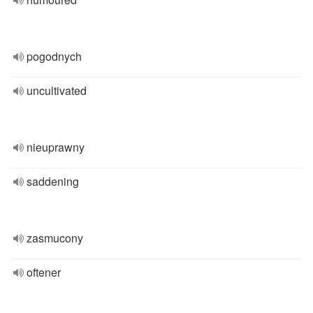
pogodnych
uncultivated
nieuprawny
saddening
zasmucony
oftener