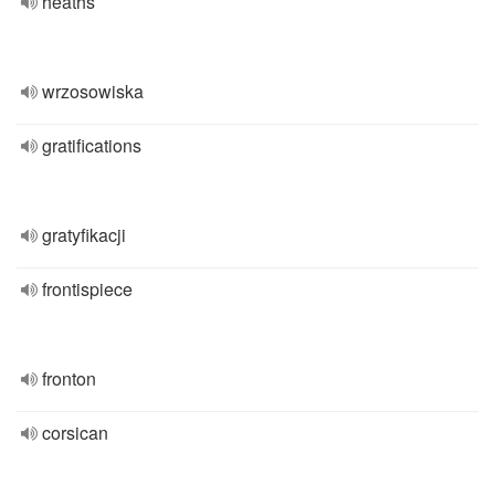
heaths
wrzosowiska
gratifications
gratyfikacji
frontispiece
fronton
corsican