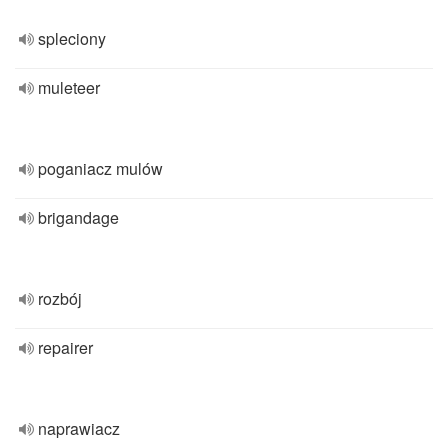
spleciony
muleteer
poganiacz mulów
brigandage
rozbój
repairer
naprawiacz