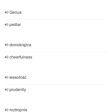
Genua
pedlar
domokrążca
cheerfulness
wesołość
prudently
roztropnie