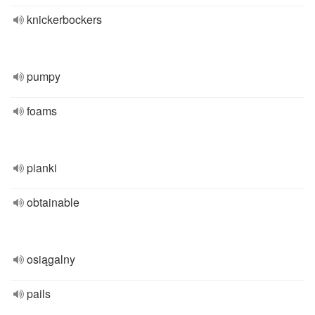
knickerbockers
pumpy
foams
pianki
obtainable
osiągalny
pails