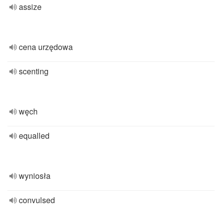
assize
cena urzędowa
scenting
węch
equalled
wyniosła
convulsed