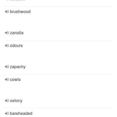
brushwood
zarośla
odours
zapachy
cowls
osłony
bareheaded