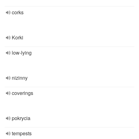
corks
Korki
low-lying
nizinny
coverings
pokrycia
tempests