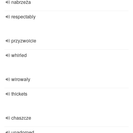
nabrzeża
respectably
przyzwoicie
whirled
wirowały
thickets
chaszcze
unadorned