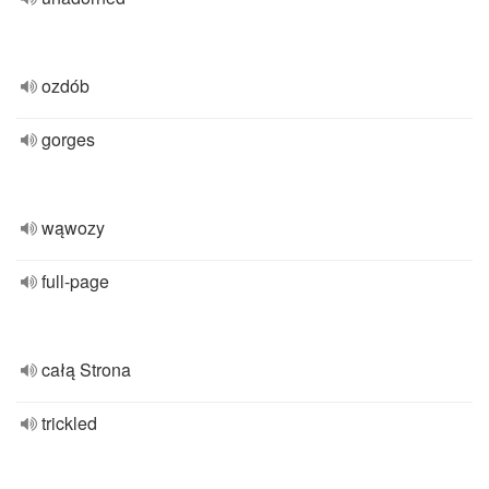
ozdób
gorges
wąwozy
full-page
całą Strona
trickled