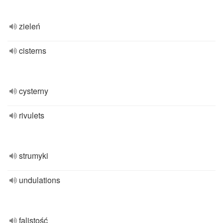
zieleń
cisterns
cysterny
rivulets
strumyki
undulations
falistość