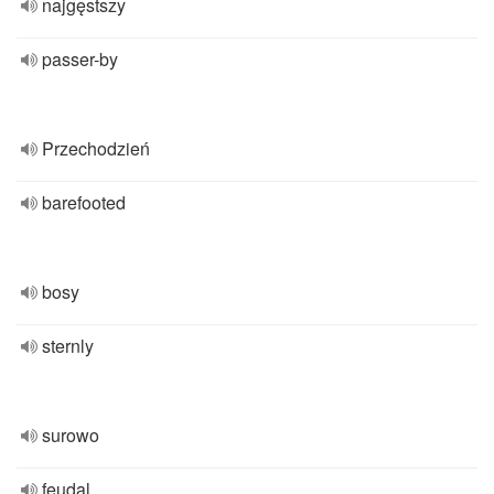
najgęstszy
passer-by
Przechodzień
barefooted
bosy
sternly
surowo
feudal