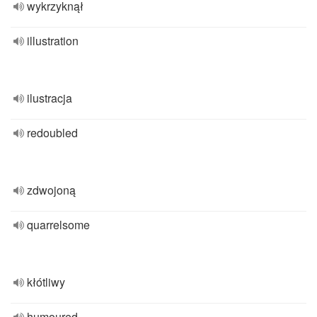
wykrzyknął
illustration
ilustracja
redoubled
zdwojoną
quarrelsome
kłótliwy
humoured