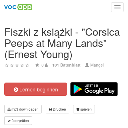
Toggl
navig
Fiszki z książki - "Corsica
Peeps at Many Lands"
(Ernest Young)
0
101 Datenblatt
Mangel
Lernen beginnen
mp3 downloaden
Drucken
spielen
überprüfen