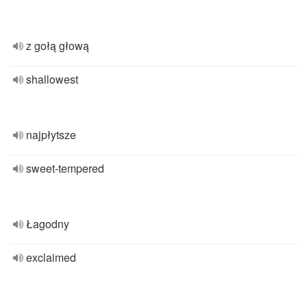
z gołą głową
shallowest
najpłytsze
sweet-tempered
Łagodny
exclaimed