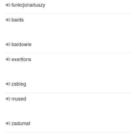
funkcjonariuszy
bards
bardowie
exertions
zabieg
mused
zadumał