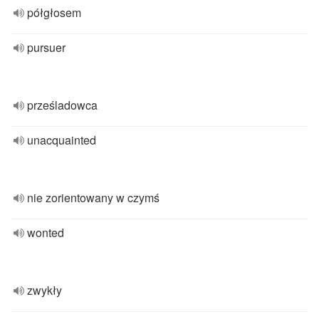
półgłosem
pursuer
prześladowca
unacquainted
nie zorientowany w czymś
wonted
zwykły