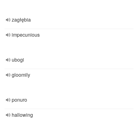
zagłębia
impecunious
ubogi
gloomily
ponuro
hallowing