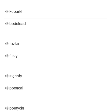
koparki
bedstead
łóżko
fusty
stęchły
poetical
poetycki