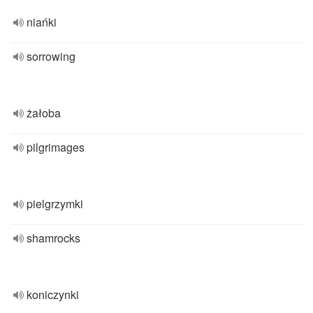
niańki
sorrowing
żałoba
pilgrimages
pielgrzymki
shamrocks
koniczynki