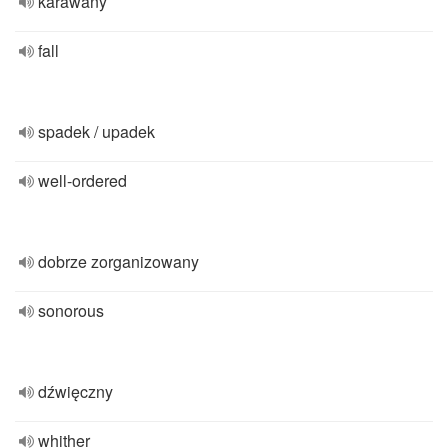
karawany
fall
spadek / upadek
well-ordered
dobrze zorganizowany
sonorous
dźwięczny
whither