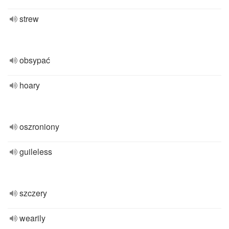
strew
obsypać
hoary
oszroniony
guileless
szczery
wearily