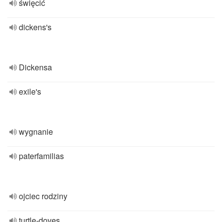
święcić
dickens's
Dickensa
exile's
wygnanie
paterfamilias
ojciec rodziny
turtle-doves