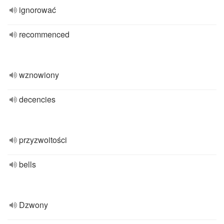
ignorować
recommenced
wznowiony
decencies
przyzwoitości
bells
Dzwony