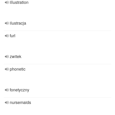
illustration
ilustracja
furl
zwitek
phonetic
fonetyczny
nursemaids