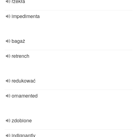
rzekła
impedimenta
bagaż
retrench
redukować
ornamented
zdobione
indignantly