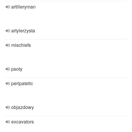
artilleryman
artylerzysta
mischiefs
psoty
peripatetic
objazdowy
excavators