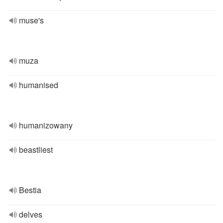
muse's
muza
humanised
humanizowany
beastliest
Bestia
delves