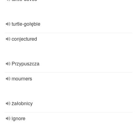
turtle-gołębie
conjectured
Przypuszcza
mourners
żałobnicy
ignore