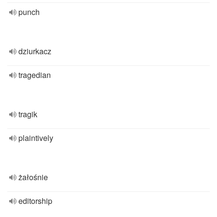
punch
dziurkacz
tragedian
tragik
plaintively
żałośnie
editorship