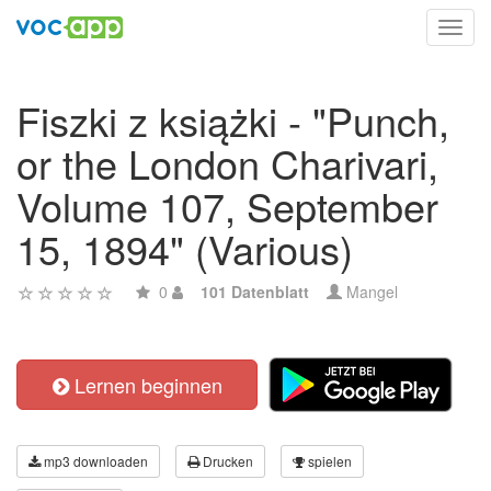
Toggl
navig
Fiszki z książki - "Punch,
or the London Charivari,
Volume 107, September
15, 1894" (Various)
0
101 Datenblatt
Mangel
Lernen beginnen
mp3 downloaden
Drucken
spielen