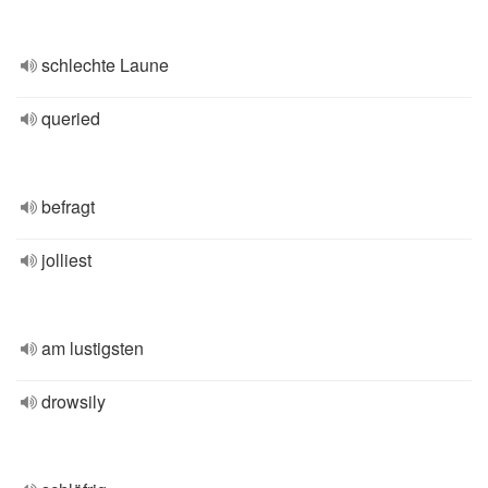
schlechte Laune
queried
befragt
jolliest
am lustigsten
drowsily