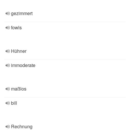
gezimmert
fowls
Hühner
immoderate
maßlos
bill
Rechnung