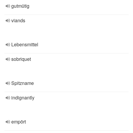
gutmütig
viands
Lebensmittel
sobriquet
Spitzname
indignantly
empört