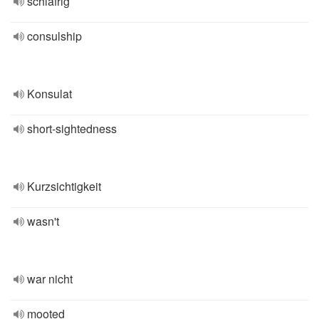
schläfrig
consulship
Konsulat
short-sightedness
Kurzsichtigkeit
wasn't
war nicht
mooted