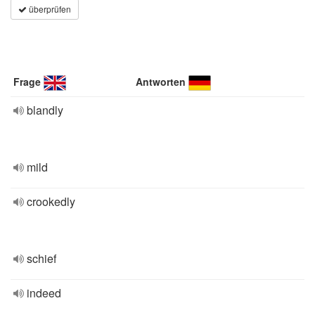
überprüfen
Frage
Antworten
blandly
mild
crookedly
schief
indeed