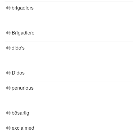
brigadiers
Brigadiere
dido's
Didos
penurious
bösartig
exclaimed