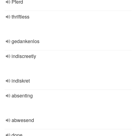
Pferd
thriftless
gedankenlos
indiscreetly
indiskret
absenting
abwesend
done