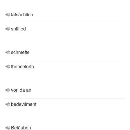
tatsächlich
sniffled
schniefte
thenceforth
von da an
bedevilment
Betäuben