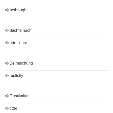
bethought
dachte nach
admixture
Beimischung
rusticity
Rustikalität
titter