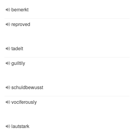
bemerkt
reproved
tadelt
guiltily
schuldbewusst
vociferously
lautstark