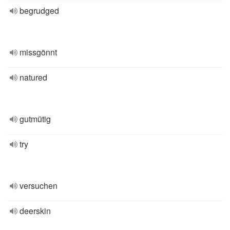
begrudged
missgönnt
natured
gutmütig
try
versuchen
deerskin