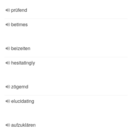
prüfend
betimes
beizeiten
hesitatingly
zögernd
elucidating
aufzuklären