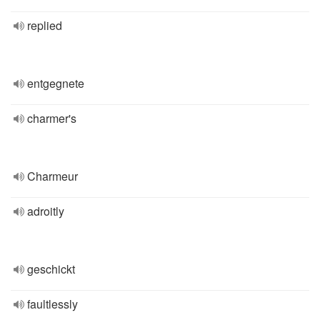
replied
entgegnete
charmer's
Charmeur
adroitly
geschickt
faultlessly