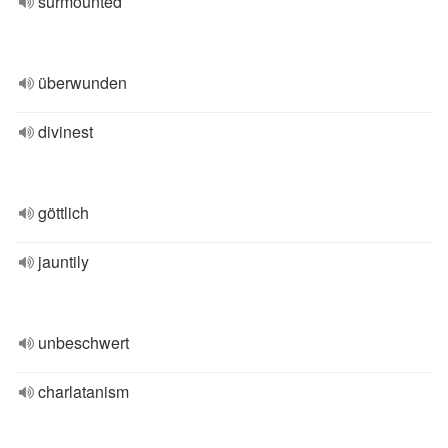
surmounted
überwunden
divinest
göttlich
jauntily
unbeschwert
charlatanism