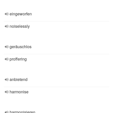
eingeworfen
noiselessly
geräuschlos
proffering
anbietend
harmonise
harmonisieren