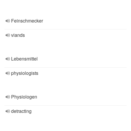
Feinschmecker
viands
Lebensmittel
physiologists
Physiologen
detracting