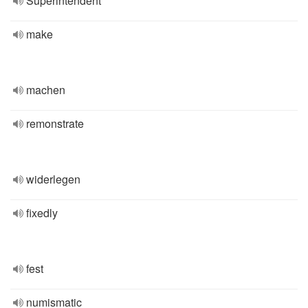
Superintendent
make
machen
remonstrate
widerlegen
fixedly
fest
numismatic