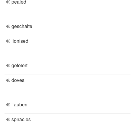
pealed
geschälte
lionised
gefeiert
doves
Tauben
spiracles