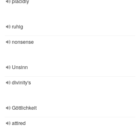
placidly
ruhig
nonsense
Unsinn
divinity's
Göttlichkeit
attired