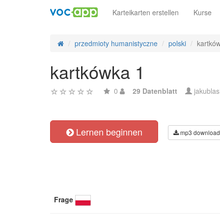
Karteikarten erstellen
Kurse
przedmioty humanistyczne
polski
kartkó
kartkówka 1
0
29 Datenblatt
jakublas
Lernen beginnen
mp3 download
Frage