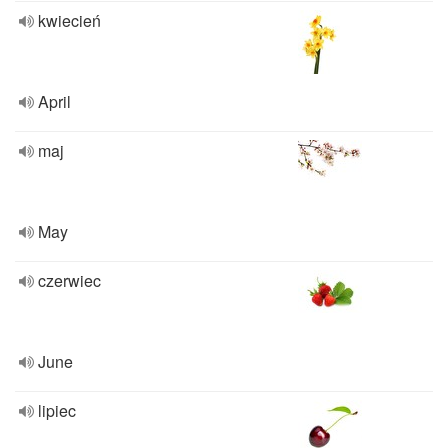
kwiecień
April
maj
May
czerwiec
June
lipiec