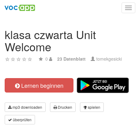
Toggl
navig
klasa czwarta Unit
Welcome
0
23 Datenblatt
tomekgesicki
Lernen beginnen
mp3 downloaden
Drucken
spielen
überprüfen