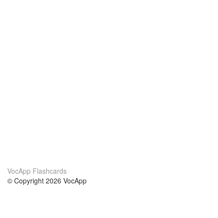
VocApp Flashcards
© Copyright 2026 VocApp
02-798 Mielczarskiego 8/58
Warsaw, Poland (EU)