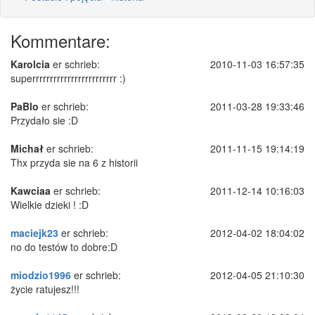
Kommentare:
Karolcia
er schrieb:
2010-11-03 16:57:35
superrrrrrrrrrrrrrrrrrrrrrrr :)
PaBlo
er schrieb:
2011-03-28 19:33:46
Przydało sie :D
Michał
er schrieb:
2011-11-15 19:14:19
Thx przyda sie na 6 z historii
Kawciaa
er schrieb:
2011-12-14 10:16:03
Wielkie dzieki ! :D
maciejk23
er schrieb:
2012-04-02 18:04:02
no do testów to dobre:D
miodzio1996
er schrieb:
2012-04-05 21:10:30
życie ratujesz!!!