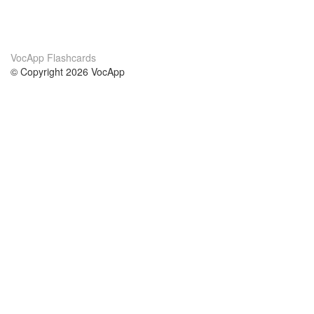
VocApp Flashcards
© Copyright 2026 VocApp
02-798 Mielczarskiego 8/58
Warsaw, Poland (EU)
Wir Über Uns
Bedingungen
unser Team
100% Garantie
Blog
Datenschutzrichtlinie
Vorschriften
In Kontakt Treten
BIPR
kontaktieren