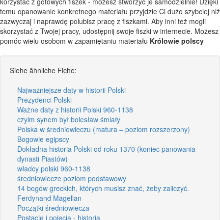
korzystać z gotowych fiszek - możesz stworzyć je samodzielnie! Dzięki
temu opanowanie konkretnego materiału przyjdzie Ci dużo szybciej niż
zazwyczaj i naprawdę polubisz pracę z fiszkami. Aby inni też mogli
skorzystać z Twojej pracy, udostępnij swoje fiszki w internecie. Możesz
pomóc wielu osobom w zapamiętaniu materiału
Królowie polscy
Siehe ähnliche Fiche:
Najważniejsze daty w historii Polski
Prezydenci Polski
Ważne daty z historii Polski 960-1138
czyim synem był bolesław śmiały
Polska w średniowieczu (matura – poziom rozszerzony)
Bogowie egipscy
Dokładna historia Polski od roku 1370 (koniec panowania
dynasti Piastów)
władcy polski 960-1138
średniowiecze poziom podstawowy
14 bogów greckich, których musisz znać, żeby zaliczyć.
Ferdynand Magellan
Początki średniowiecza
Postacie i pojęcia - historia