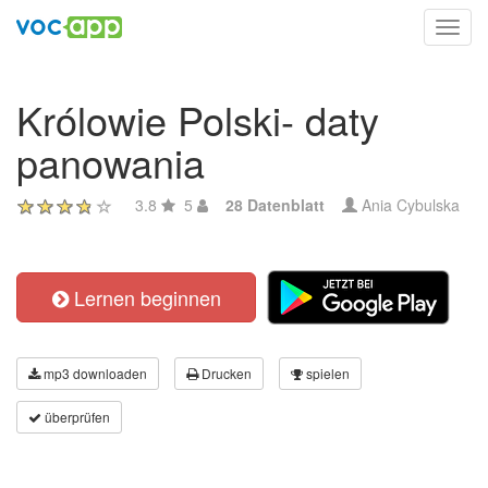
Toggl
navig
Królowie Polski- daty
panowania
3.8
5
28 Datenblatt
Ania Cybulska
Lernen beginnen
mp3 downloaden
Drucken
spielen
überprüfen