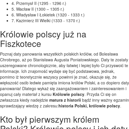
4. Przemysł II (1295 - 1296 r.)
5. Wacław II (1300 – 1305 r.)
6. Władysław I Łokietek (1320 - 1333 r.)
7. Kazimierz III Wielki (1333 - 1370 r.)
Królowie polscy już na
Fiszkotece
Poznaj daty panowania wszystkich polskich królów, od Bolesława
Chrobrego, aż po Stanisława Augusta Poniatowskiego. Daty te zostały
uszeregowane chronologicznie, aby łatwiej i lepiej było Ci przyswoić te
informacje. Ich znajomość wydaje się być podstawowa, jednak,
pomimo iż teoretycznie wszyscy powinni je znać, okazuje się, że
większość osób ledwie pamięta imiona królów Polski, a co dopiero daty
panowania! Dlatego wykaż się zaangażowaniem i zainteresowaniem i
opanuj cały materiał z kursu
Królowie polscy
. Przyda Ci się on
zwłaszcza kiedy nadejdzie
matura z historii
bądź inny ważny egzamin
sprawdzający wiedzę z zakresu:
historia Polski, królowie polscy
.
Kto był pierwszym królem
Polski? Królowie polscy i ich daty