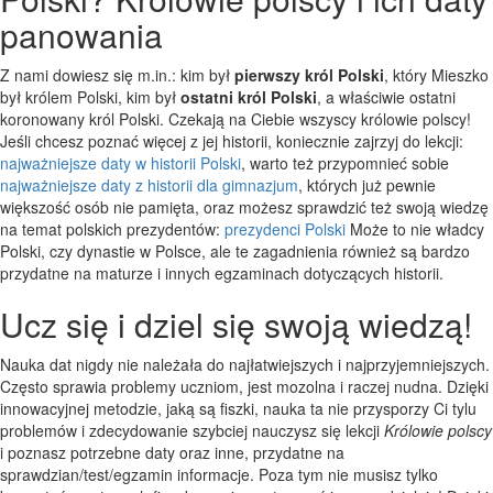
panowania
Z nami dowiesz się m.in.: kim był
pierwszy król Polski
, który Mieszko
był królem Polski, kim był
ostatni król Polski
, a właściwie ostatni
koronowany król Polski. Czekają na Ciebie wszyscy królowie polscy!
Jeśli chcesz poznać więcej z jej historii, koniecznie zajrzyj do lekcji:
najważniejsze daty w historii Polski
, warto też przypomnieć sobie
najważniejsze daty z historii dla gimnazjum
, których już pewnie
większość osób nie pamięta, oraz możesz sprawdzić też swoją wiedzę
na temat polskich prezydentów:
prezydenci Polski
Może to nie władcy
Polski, czy dynastie w Polsce, ale te zagadnienia również są bardzo
przydatne na maturze i innych egzaminach dotyczących historii.
Ucz się i dziel się swoją wiedzą!
Nauka dat nigdy nie należała do najłatwiejszych i najprzyjemniejszych.
Często sprawia problemy uczniom, jest mozolna i raczej nudna. Dzięki
innowacyjnej metodzie, jaką są fiszki, nauka ta nie przysporzy Ci tylu
problemów i zdecydowanie szybciej nauczysz się lekcji
Królowie polscy
i poznasz potrzebne daty oraz inne, przydatne na
sprawdzian/test/egzamin informacje. Poza tym nie musisz tylko