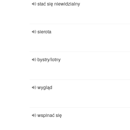
stać się niewidzialny
sierota
bystry/lotny
wygląd
wspinać się