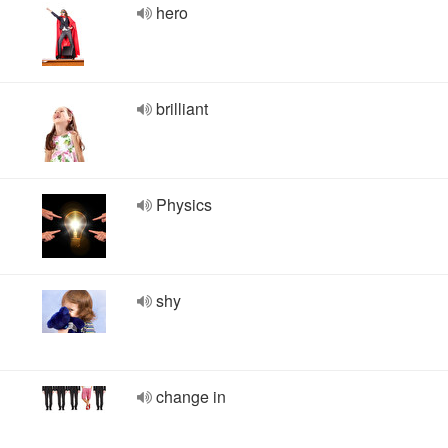
hero
brilliant
Physics
shy
change in