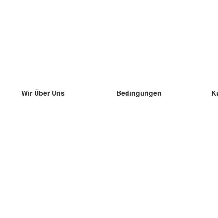
Wir Über Uns
Bedingungen
K
unser Team
100% Garantie
di
Blog
Datenschutzrichtlinie
di
Vorschriften
di
In Kontakt Treten
BIPR
di
kontaktieren
di
Mehr
di
Hilfe
neue Download
Häufig gestellte Fragen
einige Blogs
Katalog