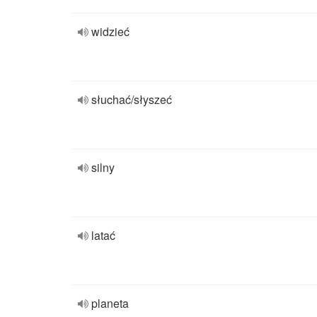
widzieć
słuchać/słyszeć
silny
latać
planeta