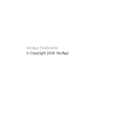
VocApp Flashcards
© Copyright 2026 VocApp
02-798 Mielczarskiego 8/58
Warsaw, Poland (EU)