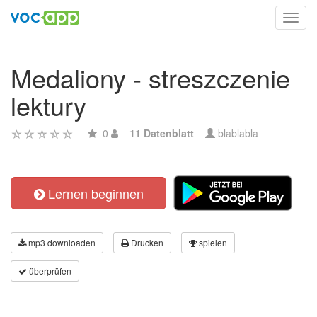
Toggl
navig
Medaliony - streszczenie
lektury
0
11 Datenblatt
blablabla
Lernen beginnen
mp3 downloaden
Drucken
spielen
überprüfen