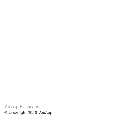
VocApp Flashcards
© Copyright 2026 VocApp
02-798 Mielczarskiego 8/58
Warsaw, Poland (EU)