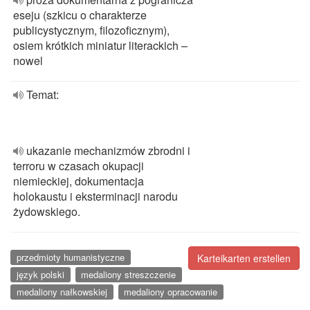
eseju (szkicu o charakterze
publicystycznym, filozoficznym),
osiem krótkich miniatur literackich –
nowel
Temat:
ukazanie mechanizmów zbrodni i
terroru w czasach okupacji
niemieckiej, dokumentacja
holokaustu i eksterminacji narodu
żydowskiego.
przedmioty humanistyczne
Karteikarten erstellen
język polski
medaliony streszczenie
medaliony nałkowskiej
medaliony opracowanie