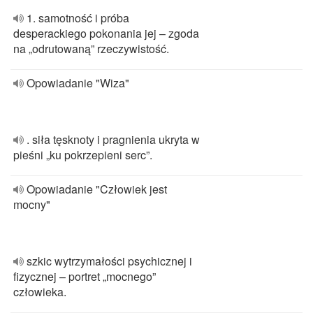
1. samotność i próba
desperackiego pokonania jej – zgoda
na „odrutowaną” rzeczywistość.
Opowiadanie "Wiza"
. siła tęsknoty i pragnienia ukryta w
pieśni „ku pokrzepieni serc”.
Opowiadanie "Człowiek jest
mocny"
szkic wytrzymałości psychicznej i
fizycznej – portret „mocnego”
człowieka.