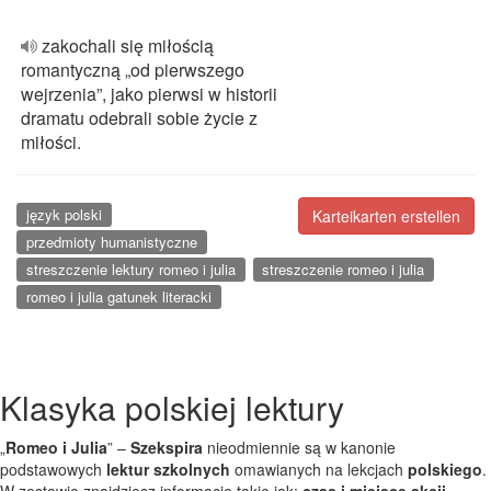
zakochali się miłością
romantyczną „od pierwszego
wejrzenia”, jako pierwsi w historii
dramatu odebrali sobie życie z
miłości.
język polski
Karteikarten erstellen
przedmioty humanistyczne
streszczenie lektury romeo i julia
streszczenie romeo i julia
romeo i julia gatunek literacki
Klasyka polskiej lektury
„
Romeo i Julia
” –
Szekspira
nieodmiennie są w kanonie
podstawowych
lektur szkolnych
omawianych na lekcjach
polskiego
.
W zestawie znajdziesz informacje takie jak:
czas i miejsce akcji
,