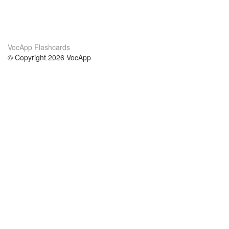
VocApp Flashcards
© Copyright 2026 VocApp
02-798 Mielczarskiego 8/58
Warsaw, Poland (EU)
Wir Über Uns
Bedingungen
unser Team
100% Garantie
Blog
Datenschutzrichtlinie
Vorschriften
In Kontakt Treten
BIPR