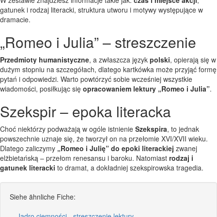
gatunek i rodzaj literacki, struktura utworu i motywy występujące w
dramacie.
„Romeo i Julia” – streszczenie
Przedmioty humanistyczne
, a zwłaszcza język
polski
, opierają się w
dużym stopniu na szczegółach, dlatego kartkówka może przyjąć formę
pytań i odpowiedzi. Warto powtórzyć sobie wcześniej wszystkie
wiadomości, posiłkując się
opracowaniem lektury „Romeo i Julia”
.
Szekspir – epoka literacka
Choć niektórzy podważają w ogóle istnienie
Szekspira
, to jednak
powszechnie uznaje się, że tworzył on na przełomie XVI/XVII wieku.
Dlatego zaliczymy
„Romeo i Julię” do epoki literackiej
zwanej
elżbietańską – przełom renesansu i baroku. Natomiast
rodzaj i
gatunek literacki
to dramat, a dokładniej szekspirowska tragedia.
Siehe ähnliche Fiche:
Jądro ciemności - streszczenie lektury