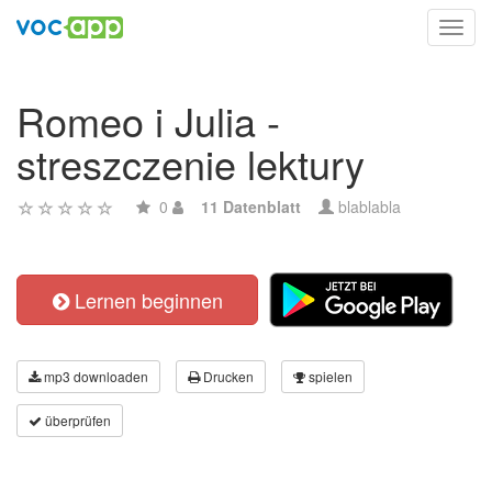
Toggl
navig
Romeo i Julia -
streszczenie lektury
0
11 Datenblatt
blablabla
Lernen beginnen
mp3 downloaden
Drucken
spielen
überprüfen