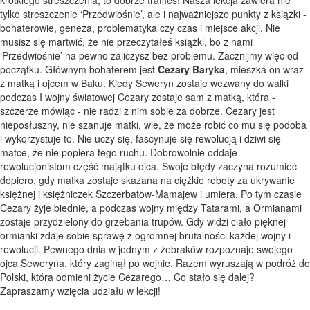
tylko streszczenie ‘Przedwiośnie’, ale i najważniejsze punkty z książki -
bohaterowie, geneza, problematyka czy czas i miejsce akcji. Nie
musisz się martwić, że nie przeczytałeś książki, bo z nami
‘Przedwiośnie’ na pewno zaliczysz bez problemu. Zacznijmy więc od
początku. Głównym bohaterem jest
Cezary Baryka
, mieszka on wraz
z matką i ojcem w Baku. Kiedy Seweryn zostaje wezwany do walki
podczas I wojny światowej Cezary zostaje sam z matką, która -
szczerze mówiąc - nie radzi z nim sobie za dobrze. Cezary jest
nieposłuszny, nie szanuje matki, wie, że może robić co mu się podoba
i wykorzystuje to. Nie uczy się, fascynuje się rewolucją i dziwi się
matce, że nie popiera tego ruchu. Dobrowolnie oddaje
rewolucjonistom część majątku ojca. Swoje błędy zaczyna rozumieć
dopiero, gdy matka zostaje skazana na ciężkie roboty za ukrywanie
księżnej i księżniczek Szczerbatow-Mamajew i umiera. Po tym czasie
Cezary żyje biednie, a podczas wojny między Tatarami, a Ormianami
zostaje przydzielony do grzebania trupów. Gdy widzi ciało pięknej
ormianki zdaje sobie sprawę z ogromnej brutalności każdej wojny i
rewolucji. Pewnego dnia w jednym z żebraków rozpoznaje swojego
ojca Seweryna, który zaginął po wojnie. Razem wyruszają w podróż do
Polski, która odmieni życie Cezarego… Co stało się dalej?
Zapraszamy wzięcia udziału w lekcji!