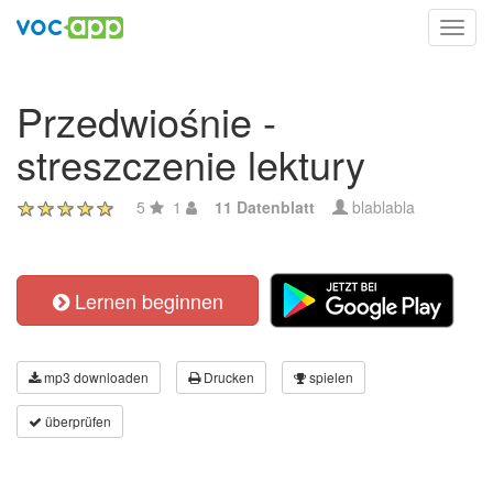
Toggl
navig
Przedwiośnie -
streszczenie lektury
5
1
11 Datenblatt
blablabla
Lernen beginnen
mp3 downloaden
Drucken
spielen
überprüfen