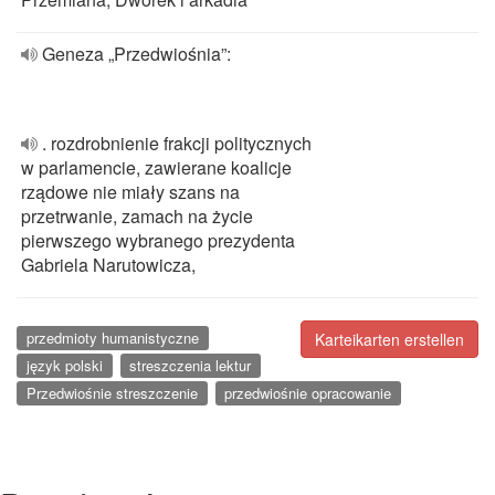
Geneza „Przedwiośnia”:
. rozdrobnienie frakcji politycznych
w parlamencie, zawierane koalicje
rządowe nie miały szans na
przetrwanie, zamach na życie
pierwszego wybranego prezydenta
Gabriela Narutowicza,
przedmioty humanistyczne
Karteikarten erstellen
język polski
streszczenia lektur
Przedwiośnie streszczenie
przedwiośnie opracowanie