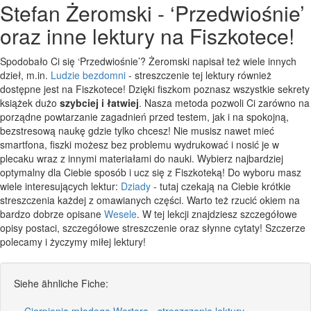
Stefan Żeromski - ‘Przedwiośnie’
oraz inne lektury na Fiszkotece!
Spodobało Ci się ‘Przedwiośnie’? Żeromski napisał też wiele innych
dzieł, m.in.
Ludzie bezdomni
- streszczenie tej lektury również
dostępne jest na Fiszkotece! Dzięki fiszkom poznasz wszystkie sekrety
książek dużo
szybciej i łatwiej
. Nasza metoda pozwoli Ci zarówno na
porządne powtarzanie zagadnień przed testem, jak i na spokojną,
bezstresową naukę gdzie tylko chcesz! Nie musisz nawet mieć
smartfona, fiszki możesz bez problemu wydrukować i nosić je w
plecaku wraz z innymi materiałami do nauki. Wybierz najbardziej
optymalny dla Ciebie sposób i ucz się z Fiszkoteką! Do wyboru masz
wiele interesujących lektur:
Dziady
- tutaj czekają na Ciebie krótkie
streszczenia każdej z omawianych części. Warto też rzucić okiem na
bardzo dobrze opisane
Wesele
. W tej lekcji znajdziesz szczegółowe
opisy postaci, szczegółowe streszczenie oraz słynne cytaty! Szczerze
polecamy i życzymy miłej lektury!
Siehe ähnliche Fiche:
Cierpienia młodego Wertera - streszczenie lektury