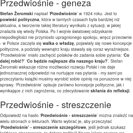
Przedwiośnie - geneza
Stefan Żeromski
napisał ‘
Przedwiośnie
’ w 1924 roku. Jest to
powieść polityczna
, która w tamtych czasach była bardziej niż
aktualna, a tworzenie takiej literatury wynikało z sytuacji, w jakiej
znalazła się wtedy Polska. Po I wojnie światowej odzyskanie
niepodległości nie przyniosło upragnionego spokoju, wręcz przeciwnie
- w Polsce zaczęła się
walka o władzę
, pojawiały się nowe koncepcje
polityczne, a podziały wewnątrz kraju stawały się coraz wyraźniejsze.
‘Przedwiośnie’ miało zachęcić polaków do zadania sobie pytania: ‘
Co
dalej robić?
’ ‘
Co będzie najlepsze dla naszego kraju?
’. Stefan
Żeromski wskazuje różne możliwości rozwoju Polski i nie daje
jednoznacznej odpowiedzi na nurtujące nas pytania - my sami po
przeczytaniu książki musimy wyrobić sobie opinię na poruszone w niej
sprawy. ‘Przedwiośnie’ opisuje zarówno koncepcje polityczne, jak i
wynikające z nich zagrożenia, co zdecydowanie
skłania do refleksji
.
Przedwiośnie - streszczenie
Odpowiedź na hasło ‘
Przedwiośnie - streszczenie
’ można znaleźć na
wielu stronach o lekturach. Warto wybrać je, aby przeczytać
‘
Przedwiośnie’ - streszczenie szczegółowe
, jeśli jednak szukasz
krótkiego streszczenia, to dobrze trafiłeś! Nasza lekcja zawiera nie