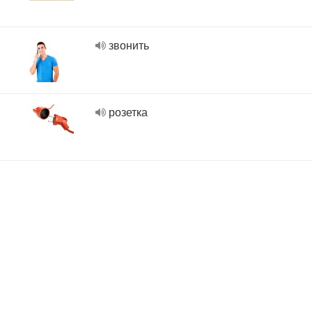
звонить
розетка