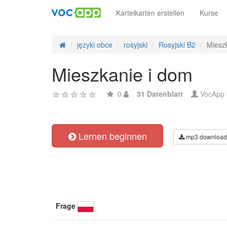
Karteikarten erstellen
Kurse
języki obce
rosyjski
Rosyjski B2
Miesz
Mieszkanie i dom
0
31 Datenblatt
VocApp
Lernen beginnen
mp3 download
Frage