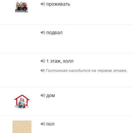
проживать
подвал
1 этаж, холл
Гостинная находится на первом этаже.
дом
пол