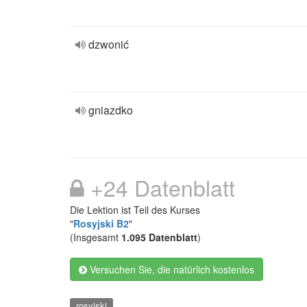
dzwonić
gniazdko
+24 Datenblatt
Die Lektion ist Teil des Kurses
"
Rosyjski B2
"
(Insgesamt
1.095 Datenblatt
)
Versuchen Sie, die natürlich kostenlos
rosyjski