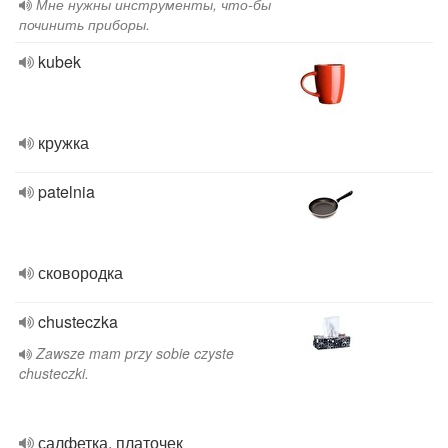
Мне нужны инструменты, что-бы
починить приборы.
kubek
кружка
patelnia
сковородка
chusteczka
Zawsze mam przy sobie czyste
chusteczki.
салфетка, платочек