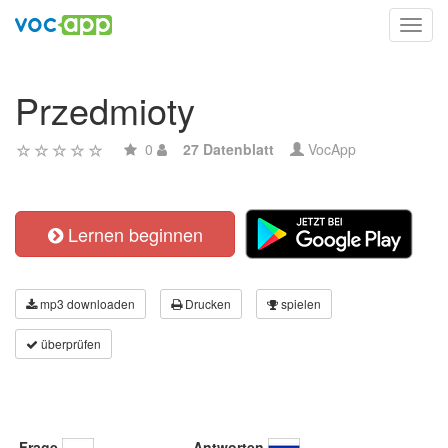
Toggl
navig
Przedmioty
0
27 Datenblatt
VocApp
Lernen beginnen
mp3 downloaden
Drucken
spielen
überprüfen
Frage
Antworten