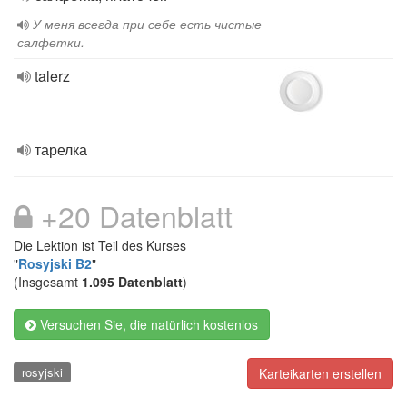
У меня всегда при себе есть чистые
салфетки.
talerz
тарелка
+20 Datenblatt
Die Lektion ist Teil des Kurses
"
Rosyjski B2
"
(Insgesamt
1.095 Datenblatt
)
Versuchen Sie, die natürlich kostenlos
rosyjski
Karteikarten erstellen