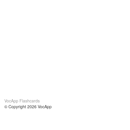
VocApp Flashcards
© Copyright 2026 VocApp
02-798 Mielczarskiego 8/58
Warsaw, Poland (EU)