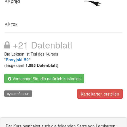
prąd
ток
+21 Datenblatt
Die Lektion ist Teil des Kurses
"
Rosyjski B2
"
(Insgesamt
1.095 Datenblatt
)
Versuchen Sie, die natürlich kostenlos
русский язык
Karteikarten erstellen
Der Kurs beinhaltet auch die folgenden Sätze von Lernkarten: