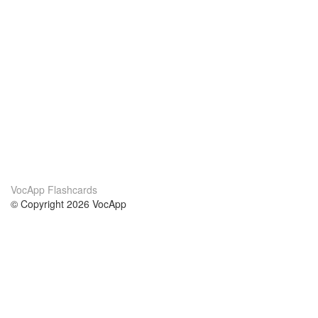
VocApp Flashcards
© Copyright 2026 VocApp
02-798 Mielczarskiego 8/58
Warsaw, Poland (EU)