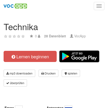
Toggl
navig
Technika
0
28 Datenblatt
VocApp
Lernen beginnen
mp3 downloaden
Drucken
spielen
überprüfen
Frage
Antworten