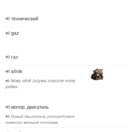
технический
gaz
газ
silnik
Nowy silnik zużywa znacznie mniej
paliwa.
мотор, двигатель
Новый двигатель употребляет
намного меньше топлива.