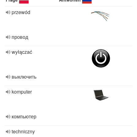
przewód
провод
wyłączać
выключить
komputer
компьютер
techniczny