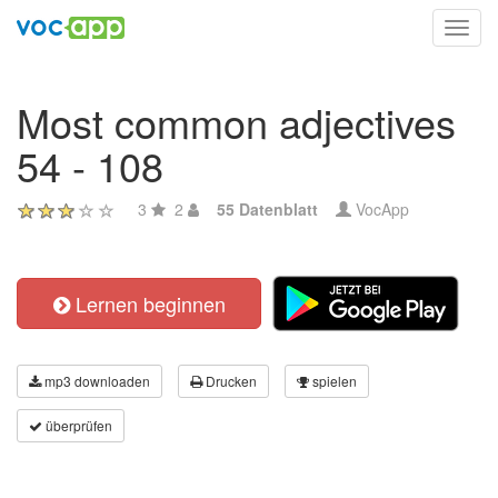
Toggl
navig
Most common adjectives
54 - 108
3
2
55 Datenblatt
VocApp
Lernen beginnen
mp3 downloaden
Drucken
spielen
überprüfen