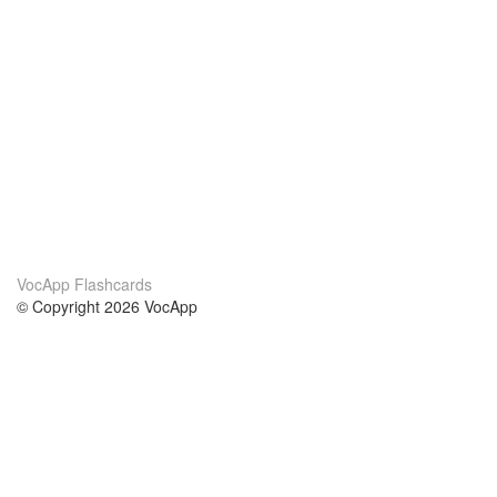
VocApp Flashcards
© Copyright 2026 VocApp
02-798 Mielczarskiego 8/58
Warsaw, Poland (EU)