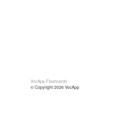
VocApp Flashcards
© Copyright 2026 VocApp
02-798 Mielczarskiego 8/58
Warsaw, Poland (EU)