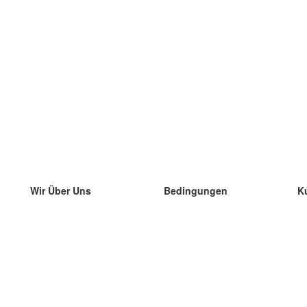
Wir Über Uns
Bedingungen
K
unser Team
100% Garantie
di
Blog
Datenschutzrichtlinie
di
Vorschriften
di
In Kontakt Treten
BIPR
di
kontaktieren
di
Mehr
di
Hilfe
neue Download
Häufig gestellte Fragen
einige Blogs