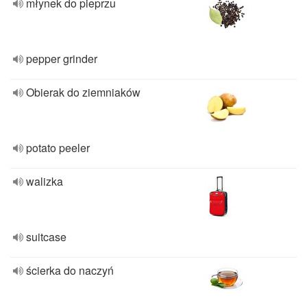
młynek do pieprzu
pepper grinder
Obierak do ziemniaków
potato peeler
walizka
suitcase
ścierka do naczyń