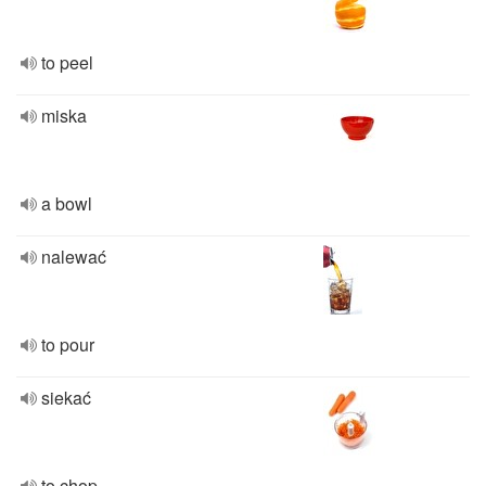
to peel
miska
a bowl
nalewać
to pour
siekać
to chop