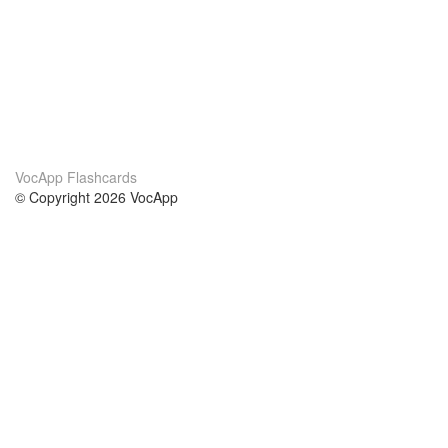
VocApp Flashcards
© Copyright 2026 VocApp
02-798 Mielczarskiego 8/58
Warsaw, Poland (EU)
Wir Über Uns
Bedingungen