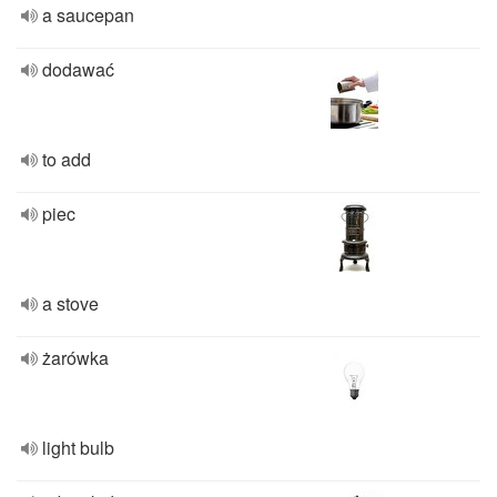
a saucepan
dodawać
to add
piec
a stove
żarówka
light bulb