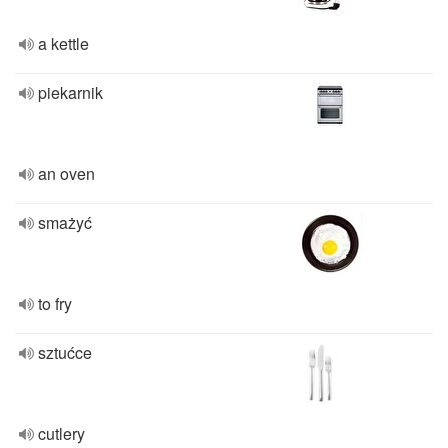
a kettle
piekarnik
an oven
smażyć
to fry
sztućce
cutlery