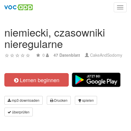
Toggl
navig
niemiecki, czasowniki
nieregularne
0
47 Datenblatt
CakeAndSodomy
Lernen beginnen
mp3 downloaden
Drucken
spielen
überprüfen