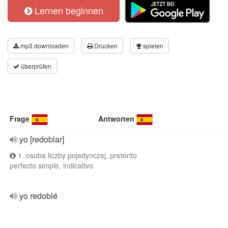
Lernen beginnen
mp3 downloaden
Drucken
spielen
überprüfen
Frage
Antworten
yo [redoblar]
1. osoba liczby pojedynczej, pretérito
perfecto simple, indicativo
yo redoblé