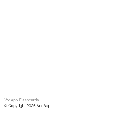
VocApp Flashcards
© Copyright 2026 VocApp
02-798 Mielczarskiego 8/58
Warsaw, Poland (EU)