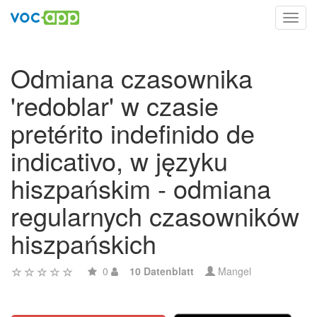
Toggl
navig
Odmiana czasownika
'redoblar' w czasie
pretérito indefinido de
indicativo, w języku
hiszpańskim - odmiana
regularnych czasowników
hiszpańskich
0
10 Datenblatt
Mangel