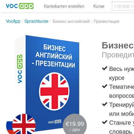
Karteikarten erstellen
Kurse
VocApp
/
Sprachkurse
/
Бизнес английский - Презентации
Бизнес
Проведит
Весь нуж
курсе
Тематиче
вопросов
Трениру
или моб
Станьте 
€19.99
/ Jahr
словарь 