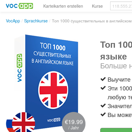
Karteikarten erstellen
Kurse
VocApp
/
Sprachkurse
/
Топ 1000 cуществительных в английском
Топ 10
языке
Больше н
Выучите
Эти 1000
любую т
Значител
Вы может
€19.99
/ Jahr