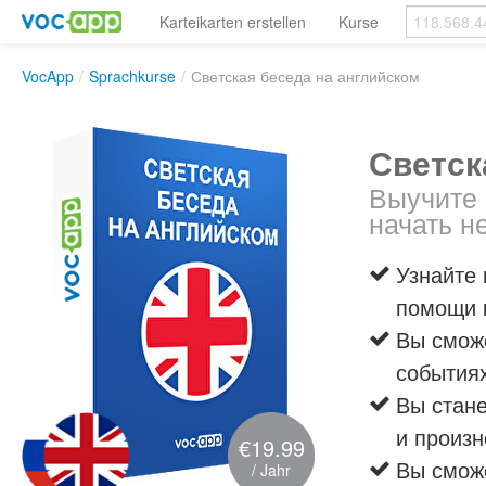
Karteikarten erstellen
Kurse
VocApp
/
Sprachkurse
/
Светская беседа на английском
Светск
Выучите 
начать н
Узнайте 
помощи 
Вы смож
событиях
Вы стане
и произ
€19.99
Вы сможе
/ Jahr