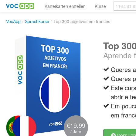
Karteikarten erstellen
Kurse
VocApp
/
Sprachkurse
/
Top 300 adjetivos em francês
Top 300
Aprende f
Queres a
Queres p
Este curs
abrir e f
Em pouco
em franc
€19.99
/ Jahr
versuch