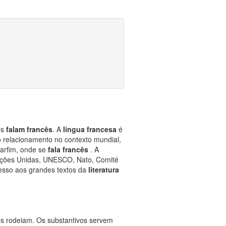
es
falam francês
. A
língua francesa
é
 o relacionamento no contexto mundial,
arfim, onde se
fala francês
. A
ções Unidas, UNESCO, Nato, Comité
acesso aos grandes textos da
literatura
os rodeiam. Os substantivos servem