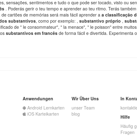
s, sensações, sentimentos e tudo o que pode ser tocado, visto ou sen
cês
. Poderás gerir o teu tempo e aprender ao teu ritmo. Terás também
 de cartões de memórias será mais fácil aprender a
a classificação 
 dos substantivos
, como por exemplo: ,
substantivo próprio
,
subs
ificado de " le consommateur", " la menace", " le poisson" entre muito
 os
substantivos em francês
de forma fácil e divertida. Experimenta
Anwendungen
Wir Über Uns
In Kont
Android Lernkarten
unser Team
kontakti
iOS Karteikarten
blog
Hilfe
Häufig g
Fragen