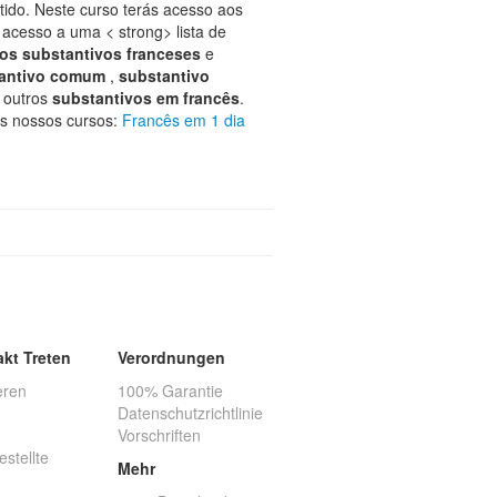
tido. Neste curso terás acesso aos
 acesso a uma < strong> lista de
dos substantivos franceses
e
tantivo comum
,
substantivo
s outros
substantivos em francês
.
 os nossos cursos:
Francês em 1 dia
akt Treten
Verordnungen
eren
100% Garantie
Datenschutzrichtlinie
Vorschriften
estellte
Mehr