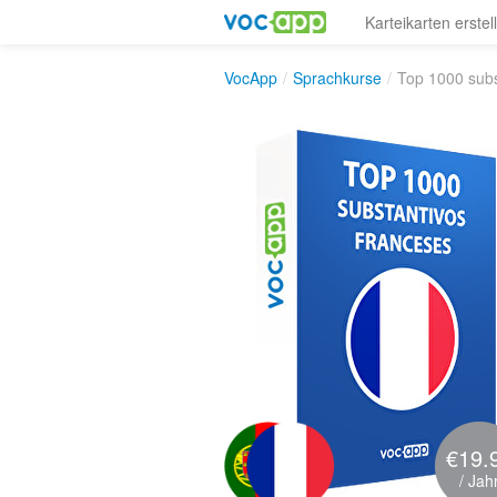
Karteikarten erstel
VocApp
/
Sprachkurse
/
Top 1000 subs
€19.
/ Jah